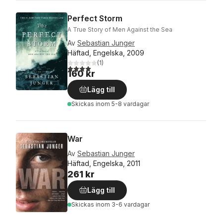
Perfect Storm
A True Story of Men Against the Sea
Av
Sebastian Junger
Häftad, Engelska, 2009
(
1
)
4,0
utav 5 stjärnor. Totalt antal röster:
160 kr
Lägg till
Skickas
inom 5-8 vardagar
War
Av
Sebastian Junger
Häftad, Engelska, 2011
261 kr
Lägg till
Skickas
inom 3-6 vardagar