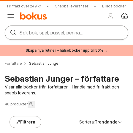
Fri frakt över 249 kr
•
Snabba leveranser
•
Billiga böcker
Sök bok, spel, pussel, penna...
Skapa nya rutiner – hälsoböcker upp till 50% →
Författare
Sebastian Junger
Sebastian Junger – författare
Visar alla böcker från författaren . Handla med fri frakt och
snabb leverans.
40
produkter
Filtrera
Sortera:
Trendande