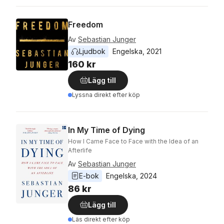
Freedom
Av
Sebastian Junger
Ljudbok
Engelska
, 
2021
160 kr
Lägg till
Lyssna direkt efter köp
In My Time of Dying
How I Came Face to Face with the Idea of an
Afterlife
Av
Sebastian Junger
E-bok
Engelska
, 
2024
86 kr
Lägg till
Läs direkt efter köp