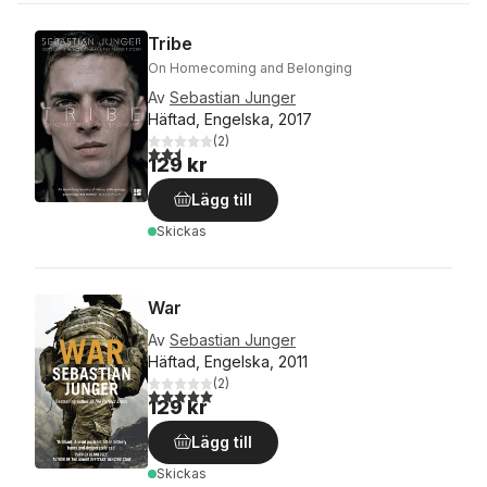
Tribe
On Homecoming and Belonging
Av
Sebastian Junger
Häftad, Engelska, 2017
(
2
)
2,5
utav 5 stjärnor. Totalt antal röster:
129 kr
Lägg till
Skickas
War
Av
Sebastian Junger
Häftad, Engelska, 2011
(
2
)
5,0
utav 5 stjärnor. Totalt antal röster:
129 kr
Lägg till
Skickas