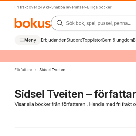
Fri frakt över 249 kr
•
Snabba leveranser
•
Billiga böcker
Sök bok, spel, pussel, penna...
Meny
Erbjudanden
Student
Topplistor
Barn & ungdom
B
Författare
Sidsel Tveiten
Sidsel Tveiten – författa
Visar alla böcker från författaren . Handla med fri frakt
Hoppa över filtreringsmeny