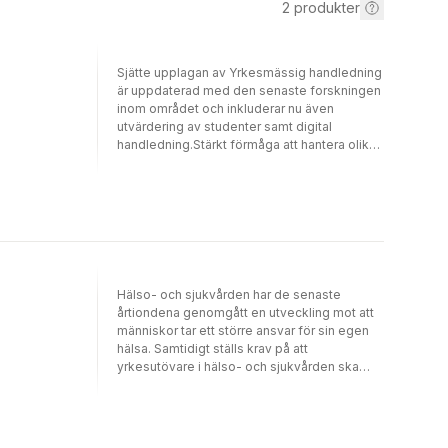
2
produkter
Sjätte upplagan av Yrkesmässig handledning
är uppdaterad med den senaste forskningen
inom området och inkluderar nu även
utvärdering av studenter samt digital
handledning.Stärkt förmåga att hantera olika
situationer i praktiken är det överordnade
syftet med handledning av studenter och
yrkesutövare. Bokens innehåll beskriver
fördjupade kunskaper om begreppet
handledning, dess gränsområden och som
pedagogisk verksamhet, såväl i grupp som
individuellt. Boken beskriver också metoder
för handledning av studenter i praktik, samt
Hälso- och sjukvården har de senaste
yrkesverksamma, på ett tydligt
årtiondena genomgått en utveckling mot att
sätt.Målgruppen är i första hand studenter i
människor tar ett större ansvar för sin egen
sjuksköterskeprogrammet på grundnivå,
hälsa. Samtidigt ställs krav på att
men boken kan även med fördel läsas av
yrkesutövare i hälso- och sjukvården ska
studenter på avancerad nivå samt
samarbeta med patienterna för att öka deras
yrkesverksamma och handledare. Exempel
copingförmåga och förbättra deras hälsa.
från lärarutbildningen är också inkluderade.
Denna interaktion innebär också att patienter
och närstående deltar aktivt i det egna