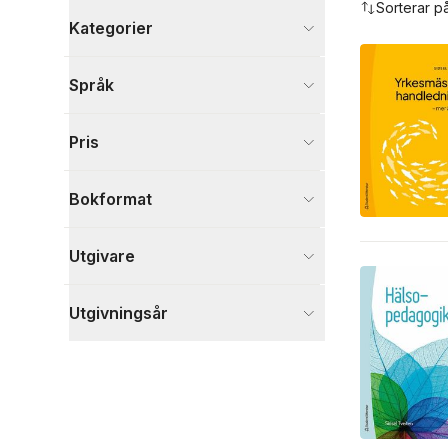
Sorterar p
Kategorier
Böcker
Språk
Medicin
2
Psykologi och pedagogik
1
Pris
Visa fler
Visa fler
Bokformat
Utgivare
Utgivningsår