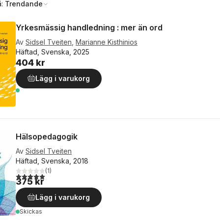
å:
Trendande
Yrkesmässig handledning : mer än ord
Av
Sidsel Tveiten
,
Marianne Kisthinios
Häftad, Svenska, 2025
404 kr
Lägg i varukorg
Hälsopedagogik
Av
Sidsel Tveiten
Häftad, Svenska, 2018
(
1
)
5,0
utav 5 stjärnor. Totalt antal röster:
375 kr
Lägg i varukorg
Skickas