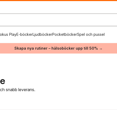
okus Play
E-böcker
Ljudböcker
Pocketböcker
Spel och pussel
Skapa nya rutiner – hälsoböcker upp till 50% →
re
 och snabb leverans.