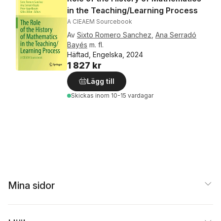
in the Teaching/Learning Process
A CIEAEM Sourcebook
Av
Sixto Romero Sanchez
,
Ana Serradó
Bayés
m. fl.
Häftad, Engelska, 2024
1 827 kr
Lägg till
Skickas
inom 10-15 vardagar
Mina sidor