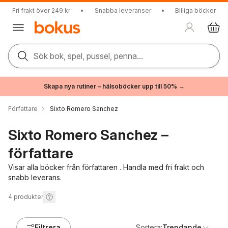
Fri frakt över 249 kr
•
Snabba leveranser
•
Billiga böcker
Sök bok, spel, pussel, penna...
Skapa nya rutiner – hälsoböcker upp till 50% →
Författare
Sixto Romero Sanchez
Sixto Romero Sanchez –
författare
Visar alla böcker från författaren . Handla med fri frakt och
snabb leverans.
4
produkter
Filtrera
Sortera:
Trendande