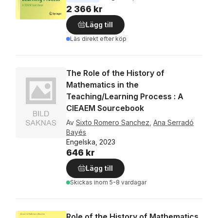
2 366 kr
Lägg till
Läs direkt efter köp
The Role of the History of
Mathematics in the
Teaching/Learning Process : A
CIEAEM Sourcebook
Av
Sixto Romero Sanchez
,
Ana Serradó
Bayés
Engelska, 2023
646 kr
Lägg till
Skickas
inom 5-8 vardagar
Role of the History of Mathematics