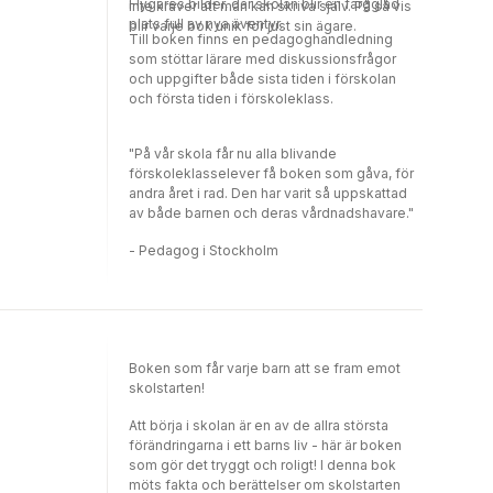
Flygares bilder, där skolan blir en färgglad
inte kräver att man kan skriva själv. På så vis
plats full av nya äventyr.
blir varje bok unik för just sin ägare.
Till boken finns en pedagoghandledning
som stöttar lärare med diskussionsfrågor
och uppgifter både sista tiden i förskolan
och första tiden i förskoleklass.
"På vår skola får nu alla blivande
förskoleklasselever få boken som gåva, för
andra året i rad. Den har varit så uppskattad
av både barnen och deras vårdnadshavare."
- Pedagog i Stockholm
Boken som får varje barn att se fram emot
skolstarten!
Att börja i skolan är en av de allra största
förändringarna i ett barns liv - här är boken
som gör det tryggt och roligt! I denna bok
möts fakta och berättelser om skolstarten