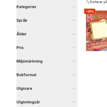
Sorterar p
Kategorier
-18%
Böcker
Språk
Barn och ungdom
3
Visa fler
Ålder
Visa fler
Pris
Miljömärkning
Bokformat
Utgivare
Utgivningsår