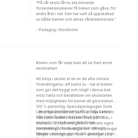
"På vår skola får nu alla blivande
förskoleklasselever få boken som gåva, för
andra året i rad. Den har varit så uppskattad
av både barnen och deras vårdnadshavare."
- Pedagog i Stockholm
Boken som får varje barn att se fram emot
skolstarten!
Att börja i skolan är en av de allra största
förändringarna i ett barns liv - här är boken
som gör det tryggt och roligt! I denna bok
möts fakta och berättelser om skolstarten
med möjligheten för barnet att göra boken
100 % personlig. Specialpedagogen Soile
I de roliga berättelserna får vi följa barnen
Lillnor berättar allt ett barn kan vilja veta om
från Katja Tydéns böcker "Nu börjar vi
vad som händer i klassrummet, på fritids, i
skolan!", "Vi i klassen" och "Snart
matsalen och på skolgården. Barnets egna
sommarlov!" när de upptäcker allt som
förväntningar, funderingar och förhoppningar
händer i den nya skolan. Allt gestaltas i Ingrid
fångas skickligt upp i fylla-i-övningar som