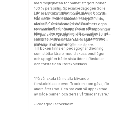
med möjligheten för barnet att göra boken
100 % personlig. Specialpedagogen Soile
I de roliga berättelserna får vi följa barnen
Lillnor berättar allt ett barn kan vilja veta om
från Katja Tydéns böcker "Nu börjar vi
vad som händer i klassrummet, på fritids, i
skolan!", "Vi i klassen" och "Snart
matsalen och på skolgården. Barnets egna
sommarlov!" när de upptäcker allt som
förväntningar, funderingar och förhoppningar
händer i den nya skolan. Allt gestaltas i Ingrid
fångas skickligt upp i fylla-i-övningar som
Flygares bilder, där skolan blir en färgglad
inte kräver att man kan skriva själv. På så vis
plats full av nya äventyr.
blir varje bok unik för just sin ägare.
Till boken finns en pedagoghandledning
som stöttar lärare med diskussionsfrågor
och uppgifter både sista tiden i förskolan
och första tiden i förskoleklass.
"På vår skola får nu alla blivande
förskoleklasselever få boken som gåva, för
andra året i rad. Den har varit så uppskattad
av både barnen och deras vårdnadshavare."
- Pedagog i Stockholm