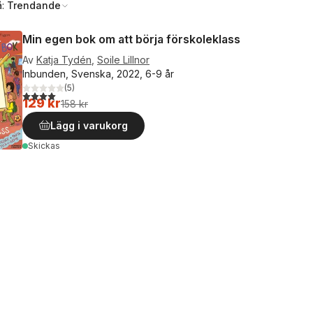
å:
Trendande
Min egen bok om att börja förskoleklass
Av
Katja Tydén
,
Soile Lillnor
Inbunden, Svenska, 2022, 6-9 år
(
5
)
4,0
utav 5 stjärnor. Totalt antal röster:
129 kr
158 kr
Lägg i varukorg
Skickas