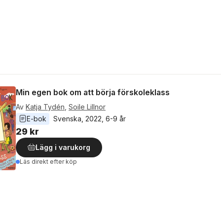
Min egen bok om att börja förskoleklass
Av
Katja Tydén
,
Soile Lillnor
E-bok
Svenska
, 
2022
, 
6-9 år
29 kr
Lägg i varukorg
Läs direkt efter köp