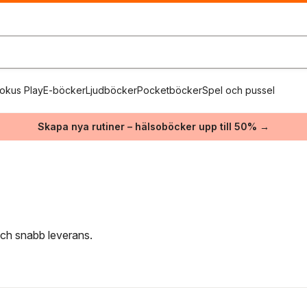
okus Play
E-böcker
Ljudböcker
Pocketböcker
Spel och pussel
Skapa nya rutiner – hälsoböcker upp till 50% →
 och snabb leverans.