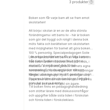
3
produkter
Boken som får varje barn att se fram emot
skolstarten!
Att börja i skolan är en av de allra största
förändringarna i ett barns liv - här är boken
som gör det tryggt och roligt! I denna bok
möts fakta och berättelser om skolstarten
med möjligheten för barnet att göra boken
100 % personlig. Specialpedagogen Soile
I de roliga berättelserna får vi följa barnen
Lillnor berättar allt ett barn kan vilja veta om
från Katja Tydéns böcker "Nu börjar vi
vad som händer i klassrummet, på fritids, i
skolan!", "Vi i klassen" och "Snart
matsalen och på skolgården. Barnets egna
sommarlov!" när de upptäcker allt som
förväntningar, funderingar och förhoppningar
händer i den nya skolan. Allt gestaltas i Ingrid
fångas skickligt upp i fylla-i-övningar som
Flygares bilder, där skolan blir en färgglad
inte kräver att man kan skriva själv. På så vis
plats full av nya äventyr.
blir varje bok unik för just sin ägare.
Till boken finns en pedagoghandledning
som stöttar lärare med diskussionsfrågor
och uppgifter både sista tiden i förskolan
och första tiden i förskoleklass.