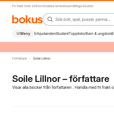
Fri frakt över 249 kr
•
Snabba leveranser
•
Billiga böcker
Sök bok, spel, pussel, penna...
Meny
Erbjudanden
Student
Topplistor
Barn & ungdom
B
Författare
Soile Lillnor
Soile Lillnor – författare
Visar alla böcker från författaren . Handla med fri frakt
Hoppa över filtreringsmeny