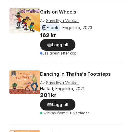
Girls on Wheels
Av
Srividhya Venkat
E-bok
Engelska
, 
2023
162 kr
Lägg till
Läs direkt efter köp
Dancing in Thatha's Footsteps
Av
Srividhya Venkat
Häftad, Engelska, 2021
201 kr
Lägg till
Skickas
inom 5-8 vardagar