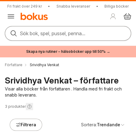
Fri frakt över 249 kr
•
Snabba leveranser
•
Billiga böcker
Sök bok, spel, pussel, penna...
Skapa nya rutiner – hälsoböcker upp till 50% →
Författare
Srividhya Venkat
Srividhya Venkat – författare
Visar alla böcker från författaren . Handla med fri frakt och
snabb leverans.
3
produkter
Filtrera
Sortera:
Trendande