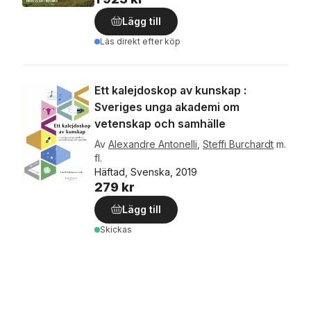
Lägg till
Läs direkt efter köp
Ett kalejdoskop av kunskap :
Sveriges unga akademi om
vetenskap och samhälle
Av
Alexandre Antonelli
,
Steffi Burchardt
m.
fl.
Häftad, Svenska, 2019
279 kr
Lägg till
Skickas