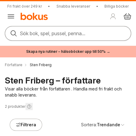
Fri frakt över 249 kr
•
Snabba leveranser
•
Billiga böcker
Sök bok, spel, pussel, penna...
Skapa nya rutiner – hälsoböcker upp till 50% →
Författare
Sten Friberg
Sten Friberg – författare
Visar alla böcker från författaren . Handla med fri frakt och
snabb leverans.
2
produkter
Filtrera
Sortera:
Trendande