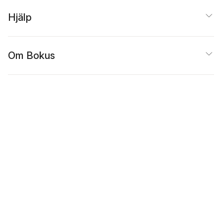
Hjälp
Om Bokus
Populärt
Inspiration
Bokus
@
Cookies
Anpassa cookies
Integritetspolicy
Köpvillkor