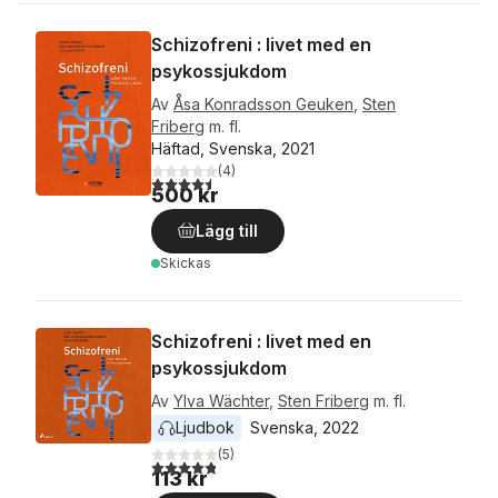
Schizofreni : livet med en
psykossjukdom
Av
Åsa Konradsson Geuken
,
Sten
Friberg
m. fl.
Häftad, Svenska, 2021
(
4
)
4,5
utav 5 stjärnor. Totalt antal röster:
500 kr
Lägg till
Skickas
Schizofreni : livet med en
psykossjukdom
Av
Ylva Wächter
,
Sten Friberg
m. fl.
Ljudbok
Svenska
, 
2022
(
5
)
4,8
utav 5 stjärnor. Totalt antal röster:
113 kr