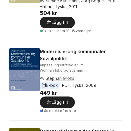
Av
Sabine Kuhlmann
,
Jörg Bogumil
m. fl.
Häftad, Tyska, 2011
504 kr
Lägg till
Skickas
inom 10-15 vardagar
Modernisierung kommunaler
Sozialpolitik
Anpassungsstrategien im
Wohlfahrtskorporatismus
Av
Stephan Grohs
E-bok
PDF
, 
Tyska
, 
2009
449 kr
Lägg till
Läs direkt efter köp