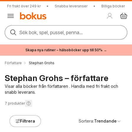
Fri frakt över 249 kr
•
Snabba leveranser
•
Billiga böcker
Sök bok, spel, pussel, penna...
Skapa nya rutiner – hälsoböcker upp till 50% →
Författare
Stephan Grohs
Stephan Grohs – författare
Visar alla böcker från författaren . Handla med fri frakt och
snabb leverans.
7
produkter
Filtrera
Sortera:
Trendande