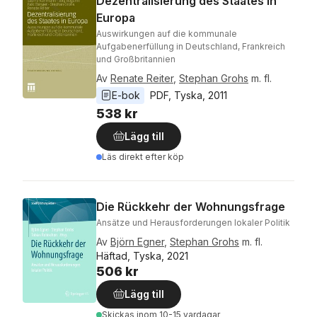
Dezentralisierung des Staates in
Europa
Auswirkungen auf die kommunale
Aufgabenerfüllung in Deutschland, Frankreich
und Großbritannien
Av
Renate Reiter
,
Stephan Grohs
m. fl.
E-bok
PDF
, 
Tyska
, 
2011
538 kr
Lägg till
Läs direkt efter köp
Die Rückkehr der Wohnungsfrage
Ansätze und Herausforderungen lokaler Politik
Av
Björn Egner
,
Stephan Grohs
m. fl.
Häftad, Tyska, 2021
506 kr
Lägg till
Skickas
inom 10-15 vardagar