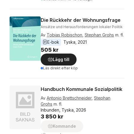
Die Rückkehr der Wohnungsfrage
Ansätze und Herausforderungen lokaler Politik
Av
Tobias Robischon
,
Stephan Grohs
m. fl.
E-bok
Tyska
, 
2021
505 kr
Lägg till
Läs direkt efter köp
Handbuch Kommunale Sozialpolitik
Av
Antonio Brettschneider
,
Stephan
Grohs
m. fl.
Inbunden, Tyska, 2026
3 850 kr
Kommande