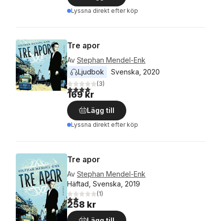
Lyssna direkt efter köp
Tre apor
Av
Stephan Mendel-Enk
Ljudbok
Svenska
, 
2020
(
3
)
4,0
utav 5 stjärnor. Totalt antal röster:
169 kr
Lägg till
Lyssna direkt efter köp
Tre apor
Av
Stephan Mendel-Enk
Häftad, Svenska, 2019
(
1
)
2,0
utav 5 stjärnor. Totalt antal röster:
258 kr
Lägg till