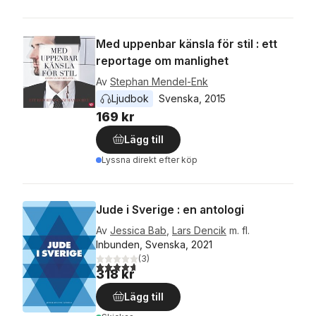
Med uppenbar känsla för stil : ett
reportage om manlighet
Av
Stephan Mendel-Enk
Ljudbok
Svenska
, 
2015
169 kr
Lägg till
Lyssna direkt efter köp
Jude i Sverige : en antologi
Av
Jessica Bab
,
Lars Dencik
m. fl.
Inbunden, Svenska, 2021
(
3
)
4,7
utav 5 stjärnor. Totalt antal röster:
318 kr
Lägg till