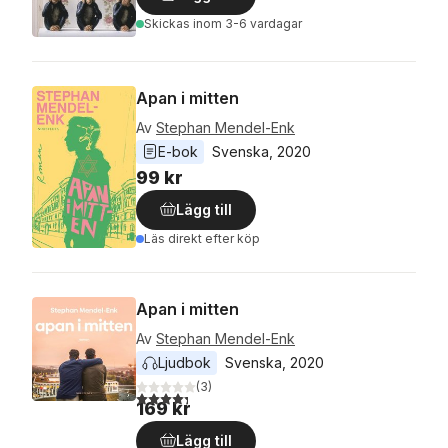
Skickas
inom 3-6 vardagar
Apan i mitten
Av
Stephan Mendel-Enk
E-bok
Svenska
, 
2020
99 kr
Lägg till
Läs direkt efter köp
Apan i mitten
Av
Stephan Mendel-Enk
Ljudbok
Svenska
, 
2020
(
3
)
4,3
utav 5 stjärnor. Totalt antal röster:
169 kr
Lägg till