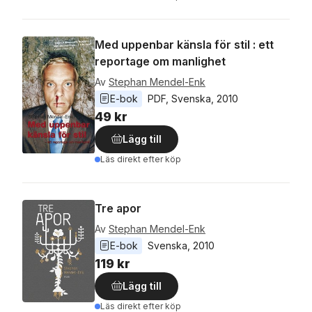
Med uppenbar känsla för stil : ett
reportage om manlighet
Av
Stephan Mendel-Enk
E-bok
PDF
, 
Svenska
, 
2010
49 kr
Lägg till
Läs direkt efter köp
Tre apor
Av
Stephan Mendel-Enk
E-bok
Svenska
, 
2010
119 kr
Lägg till
Läs direkt efter köp