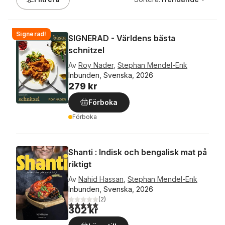
Signerad!
SIGNERAD - Världens bästa
schnitzel
Av
Roy Nader
,
Stephan Mendel-Enk
Inbunden, Svenska, 2026
279 kr
Förboka
Förboka
Shanti : Indisk och bengalisk mat på
riktigt
Av
Nahid Hassan
,
Stephan Mendel-Enk
Inbunden, Svenska, 2026
(
2
)
5,0
utav 5 stjärnor. Totalt antal röster:
302 kr