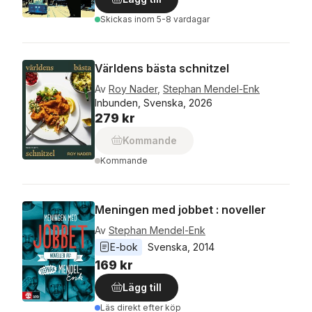
Skickas
inom 5-8 vardagar
Världens bästa schnitzel
Av
Roy Nader
,
Stephan Mendel-Enk
Inbunden, Svenska, 2026
279 kr
Kommande
Kommande
Meningen med jobbet : noveller
Av
Stephan Mendel-Enk
E-bok
Svenska
, 
2014
169 kr
Lägg till
Läs direkt efter köp