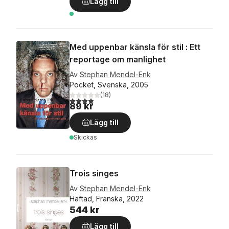
Lägg till
Med uppenbar känsla för stil : Ett
reportage om manlighet
Av
Stephan Mendel-Enk
Pocket, Svenska, 2005
(
18
)
3,9
utav 5 stjärnor. Totalt antal röster:
89 kr
Lägg till
Skickas
Trois singes
Av
Stephan Mendel-Enk
Häftad, Franska, 2022
544 kr
Lägg till