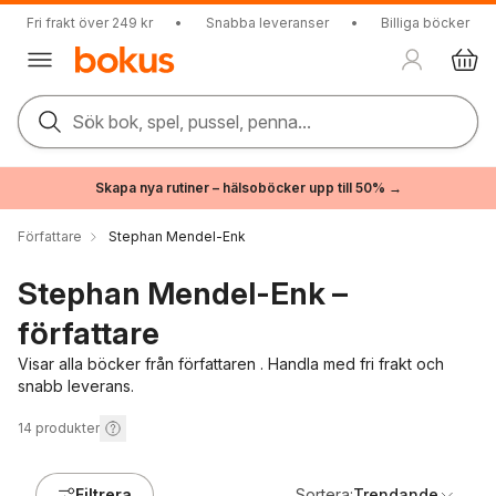
Fri frakt över 249 kr
•
Snabba leveranser
•
Billiga böcker
Sök bok, spel, pussel, penna...
Skapa nya rutiner – hälsoböcker upp till 50% →
Författare
Stephan Mendel-Enk
Stephan Mendel-Enk –
författare
Visar alla böcker från författaren . Handla med fri frakt och
snabb leverans.
14
produkter
Filtrera
Sortera:
Trendande