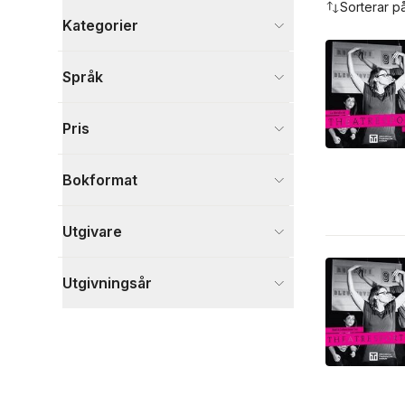
Sorterar p
Kategorier
Böcker
Språk
Kultur
6
Skönlitteratur
3
Pris
Visa fler
Visa fler
Bokformat
Utgivare
Utgivningsår