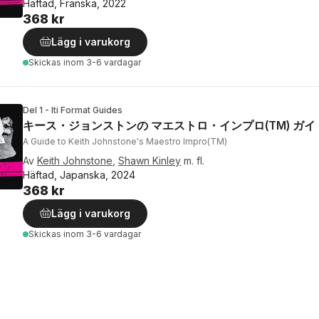
Häftad, Franska, 2022
368 kr
Lägg i varukorg
Skickas
inom 3-6 vardagar
Del 1 - Iti Format Guides
キース・ジョンストンの マエストロ・インプロ(TM) ガイ
A Guide to Keith Johnstone's Maestro Impro(TM)
Av
Keith Johnstone
,
Shawn Kinley
m. fl.
Häftad, Japanska, 2024
368 kr
Lägg i varukorg
Skickas
inom 3-6 vardagar