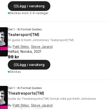
Lägg i varukorg
Skickas
inom 3-6 vardagar
Del 1 - Iti Format Guides
Teatersport(TM)
En guide til Keith Johnstones Teatersport(TM)
Av
Patti Stiles
,
Steve Jarand
Häftad, Norska, 2021
99 kr
Lägg i varukorg
Skickas
Del 1 - Iti Format Guides
Theatresports(TM)
Guide du Theatresports(TM) format créé par Keith Johnstone
Av
Patti Stiles
,
Steve Jarand