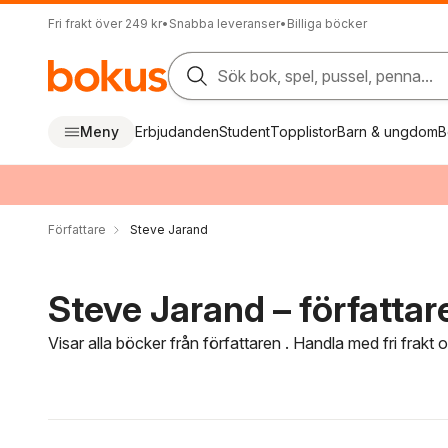
Fri frakt över 249 kr
•
Snabba leveranser
•
Billiga böcker
Sök bok, spel, pussel, penna...
Meny
Erbjudanden
Student
Topplistor
Barn & ungdom
B
Författare
Steve Jarand
Steve Jarand – författar
Visar alla böcker från författaren . Handla med fri frakt
Hoppa över filtreringsmeny