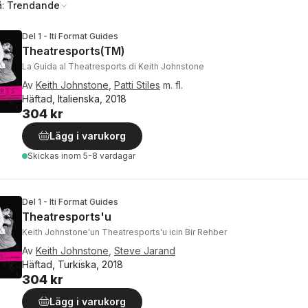
å:
Trendande
Del 1 - Iti Format Guides
Theatresports(TM)
La Guida al Theatresports di Keith Johnstone
Av
Keith Johnstone
,
Patti Stiles
m. fl.
Häftad, Italienska, 2018
304 kr
Lägg i varukorg
Skickas
inom 5-8 vardagar
Del 1 - Iti Format Guides
Theatresports'u
Keith Johnstone'un Theatresports'u icin Bir Rehber
Av
Keith Johnstone
,
Steve Jarand
Häftad, Turkiska, 2018
304 kr
Lägg i varukorg