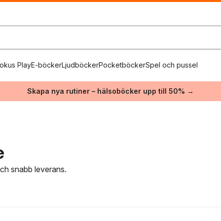
okus Play
E-böcker
Ljudböcker
Pocketböcker
Spel och pussel
Skapa nya rutiner – hälsoböcker upp till 50% →
e
 och snabb leverans.