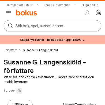
Fri frakt över 249 kr
•
Snabba leveranser
•
Billiga böcker
Sök bok, spel, pussel, penna...
Skapa nya rutiner – hälsoböcker upp till 50% →
Författare
Susanne G. Langenskiöld
Susanne G. Langenskiöld –
författare
Visar alla böcker från författaren . Handla med fri frakt och
snabb leverans.
1
produkt
Filtrera
Sortera:
Trendande