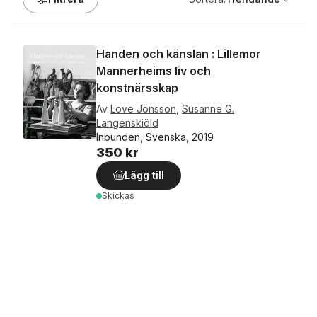
Handen och känslan : Lillemor
Mannerheims liv och
konstnärsskap
Av
Love Jönsson
,
Susanne G.
Langenskiöld
Inbunden, Svenska, 2019
350 kr
Lägg till
Skickas