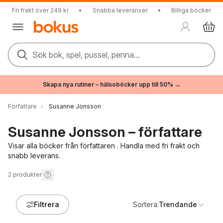
Fri frakt över 249 kr
•
Snabba leveranser
•
Billiga böcker
Sök bok, spel, pussel, penna...
Skapa nya rutiner – hälsoböcker upp till 50% →
Författare
Susanne Jonsson
Susanne Jonsson – författare
Visar alla böcker från författaren . Handla med fri frakt och
snabb leverans.
2
produkter
Filtrera
Sortera:
Trendande