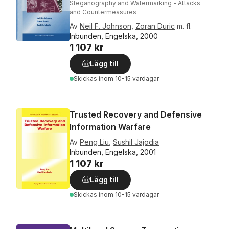
Steganography and Watermarking - Attacks
and Countermeasures
Av
Neil F. Johnson
,
Zoran Duric
m. fl.
Inbunden, Engelska, 2000
1 107 kr
Lägg till
Skickas
inom 10-15 vardagar
Trusted Recovery and Defensive
Information Warfare
Av
Peng Liu
,
Sushil Jajodia
Inbunden, Engelska, 2001
1 107 kr
Lägg till
Skickas
inom 10-15 vardagar