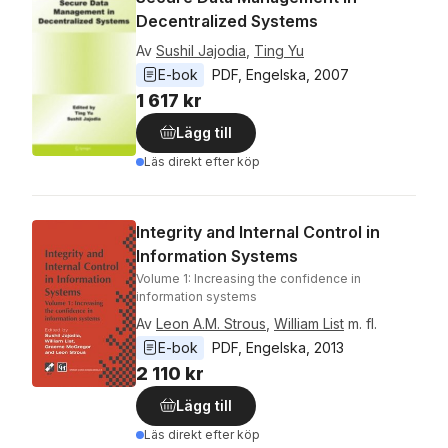
Decentralized Systems
Av
Sushil Jajodia
,
Ting Yu
E-bok
PDF
, 
Engelska
, 
2007
1 617 kr
Lägg till
Läs direkt efter köp
Integrity and Internal Control in
Information Systems
Volume 1: Increasing the confidence in
information systems
Av
Leon A.M. Strous
,
William List
m. fl.
E-bok
PDF
, 
Engelska
, 
2013
2 110 kr
Lägg till
Läs direkt efter köp