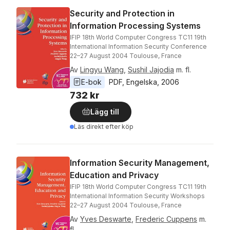
Security and Protection in
Information Processing Systems
IFIP 18th World Computer Congress TC11 19th
International Information Security Conference
22–27 August 2004 Toulouse, France
Av
Lingyu Wang
,
Sushil Jajodia
m. fl.
E-bok
PDF
, 
Engelska
, 
2006
732 kr
Lägg till
Läs direkt efter köp
Information Security Management,
Education and Privacy
IFIP 18th World Computer Congress TC11 19th
International Information Security Workshops
22–27 August 2004 Toulouse, France
Av
Yves Deswarte
,
Frederic Cuppens
m.
fl.