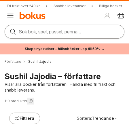
Fri frakt över 249 kr
•
Snabba leveranser
•
Billiga böcker
Sök bok, spel, pussel, penna...
Skapa nya rutiner – hälsoböcker upp till 50% →
Författare
Sushil Jajodia
Sushil Jajodia – författare
Visar alla böcker från författaren . Handla med fri frakt och
snabb leverans.
119
produkter
Filtrera
Sortera:
Trendande