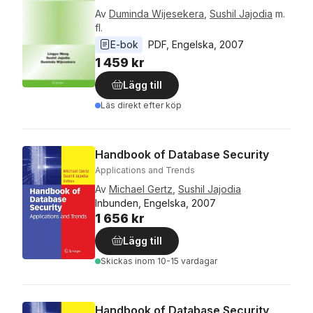
Av
Duminda Wijesekera
,
Sushil Jajodia
m.
fl.
E-bok
PDF
, 
Engelska
, 
2007
1 459 kr
Lägg till
Läs direkt efter köp
Handbook of Database Security
Applications and Trends
Av
Michael Gertz
,
Sushil Jajodia
Inbunden, Engelska, 2007
1 656 kr
Lägg till
Skickas
inom 10-15 vardagar
Handbook of Database Security