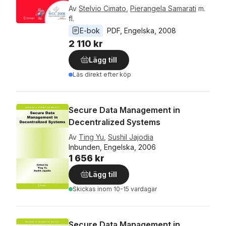
Av
Stelvio Cimato
,
Pierangela Samarati
m.
fl.
E-bok
PDF
, 
Engelska
, 
2008
2 110 kr
Lägg till
Läs direkt efter köp
Secure Data Management in
Decentralized Systems
Av
Ting Yu
,
Sushil Jajodia
Inbunden, Engelska, 2006
1 656 kr
Lägg till
Skickas
inom 10-15 vardagar
Secure Data Management in