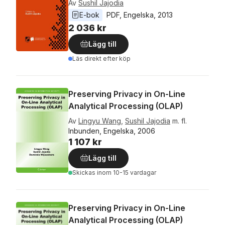
Av
Sushil Jajodia
E-bok
PDF
, 
Engelska
, 
2013
2 036 kr
Lägg till
Läs direkt efter köp
Preserving Privacy in On-Line
Analytical Processing (OLAP)
Av
Lingyu Wang
,
Sushil Jajodia
m. fl.
Inbunden, Engelska, 2006
1 107 kr
Lägg till
Skickas
inom 10-15 vardagar
Preserving Privacy in On-Line
Analytical Processing (OLAP)