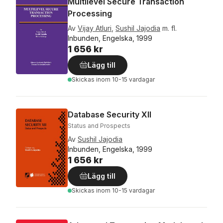
Multilevel Secure Transaction
Processing
Av
Vijay Atluri
,
Sushil Jajodia
m. fl.
Inbunden, Engelska, 1999
1 656 kr
Lägg till
Skickas
inom 10-15 vardagar
Database Security XII
Status and Prospects
Av
Sushil Jajodia
Inbunden, Engelska, 1999
1 656 kr
Lägg till
Skickas
inom 10-15 vardagar