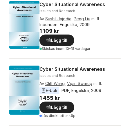
Cyber Situational Awareness
Issues and Research
Av
Sushil Jajodia
,
Peng Liu
m. fl.
Inbunden, Engelska, 2009
1 109 kr
Lägg till
Skickas
inom 10-15 vardagar
Cyber Situational Awareness
Issues and Research
Av
Cliff Wang
,
Vipin Swarup
m. fl.
E-bok
PDF
, 
Engelska
, 
2009
1 455 kr
Lägg till
Läs direkt efter köp