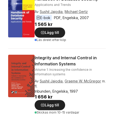
Applications and Trends
Av
Sushil Jajodia
,
Michael Gertz
E-bok
PDF
, 
Engelska
, 
2007
1 565 kr
Lägg till
Läs direkt efter köp
Integrity and Internal Control in
Information Systems
Volume 1: Increasing the confidence in
information systems
Av
Sushil Jajodia
,
Graeme W. McGregor
m.
fl.
Inbunden, Engelska, 1997
1 656 kr
Lägg till
Skickas
inom 10-15 vardagar