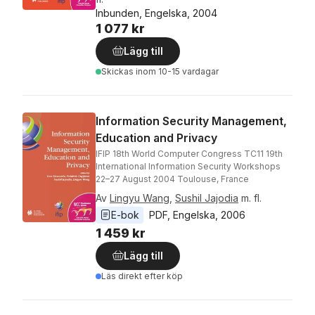
Inbunden, Engelska, 2004
1 077 kr
Lägg till
Skickas
inom 10-15 vardagar
Information Security Management,
Education and Privacy
IFIP 18th World Computer Congress TC11 19th
International Information Security Workshops
22–27 August 2004 Toulouse, France
Av
Lingyu Wang
,
Sushil Jajodia
m. fl.
E-bok
PDF
, 
Engelska
, 
2006
1 459 kr
Lägg till
Läs direkt efter köp