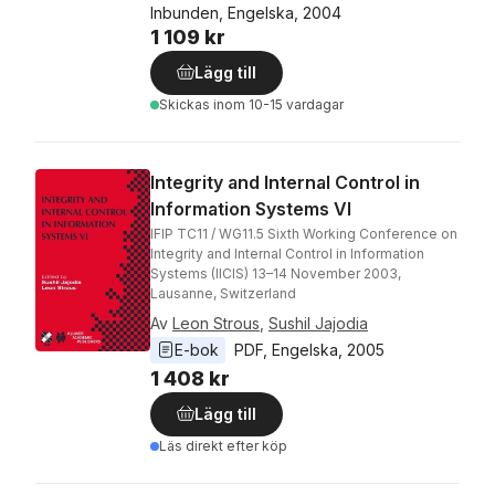
Inbunden, Engelska, 2004
1 109 kr
Lägg till
Skickas
inom 10-15 vardagar
Integrity and Internal Control in
Information Systems VI
IFIP TC11 / WG11.5 Sixth Working Conference on
Integrity and Internal Control in Information
Systems (IICIS) 13–14 November 2003,
Lausanne, Switzerland
Av
Leon Strous
,
Sushil Jajodia
E-bok
PDF
, 
Engelska
, 
2005
1 408 kr
Lägg till
Läs direkt efter köp