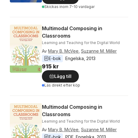
Skickas
inom 7-10 vardagar
Multimodal Composing in
Classrooms
Learning and Teaching for the Digital World
Av
Mary B. McVee
,
Suzanne M. Miller
E-bok
Engelska
, 
2013
915 kr
Lägg till
Läs direkt efter köp
Multimodal Composing in
Classrooms
Learning and Teaching for the Digital World
Av
Mary B. McVee
,
Suzanne M. Miller
E-bok
PDF
, 
Engelska
, 
2013