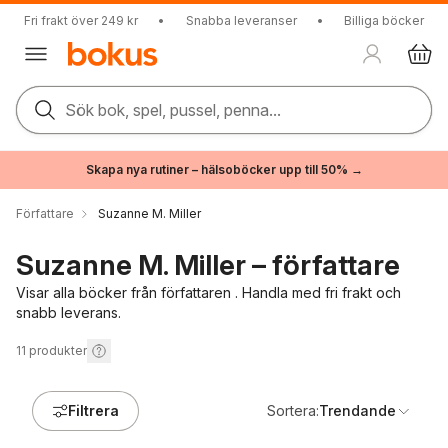
Fri frakt över 249 kr
•
Snabba leveranser
•
Billiga böcker
Sök bok, spel, pussel, penna...
Skapa nya rutiner – hälsoböcker upp till 50% →
Författare
Suzanne M. Miller
Suzanne M. Miller – författare
Visar alla böcker från författaren . Handla med fri frakt och
snabb leverans.
11
produkter
Filtrera
Sortera:
Trendande