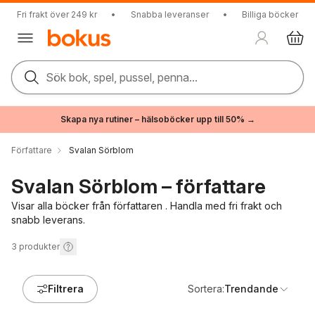
Fri frakt över 249 kr
•
Snabba leveranser
•
Billiga böcker
Sök bok, spel, pussel, penna...
Skapa nya rutiner – hälsoböcker upp till 50% →
Författare
Svalan Sörblom
Svalan Sörblom – författare
Visar alla böcker från författaren . Handla med fri frakt och
snabb leverans.
3
produkter
Filtrera
Sortera:
Trendande