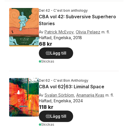
Del 42 - C'est bon anthology
CBA vol 42: Subversive Superhero
Stories
Av
Patrick McEvoy
,
Olivia Pelaez
m. fl.
Häftad, Engelska, 2018
68 kr
Lägg till
Skickas
Del 62 - C'est Bon Anthology
CBA vol 62|63: Liminal Space
Av
Svalan Sörblom
,
Anamarija Kvas
m. fl.
Häftad, Engelska, 2024
118 kr
Lägg till
Skickas