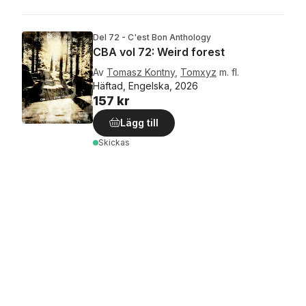
Del 72 - C'est Bon Anthology
CBA vol 72: Weird forest
Av
Tomasz Kontny
,
Tomxyz
m. fl.
Häftad, Engelska, 2026
157 kr
Lägg till
Skickas