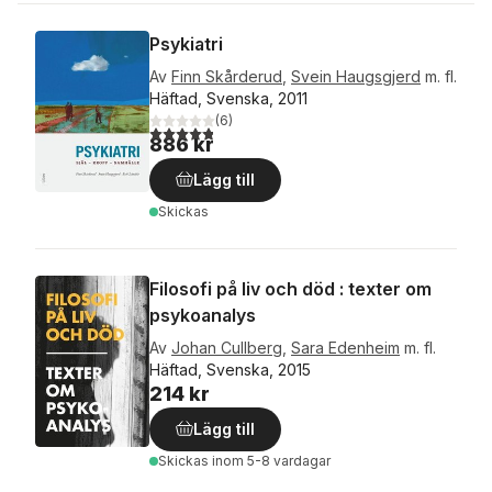
Psykiatri
Av
Finn Skårderud
,
Svein Haugsgjerd
m. fl.
Häftad, Svenska, 2011
(
6
)
4,8
utav 5 stjärnor. Totalt antal röster:
886 kr
Lägg till
Skickas
Filosofi på liv och död : texter om
psykoanalys
Av
Johan Cullberg
,
Sara Edenheim
m. fl.
Häftad, Svenska, 2015
214 kr
Lägg till
Skickas
inom 5-8 vardagar