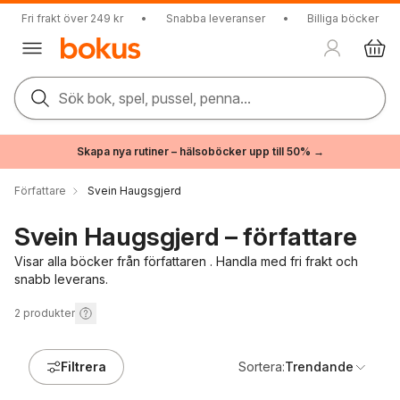
Fri frakt över 249 kr
•
Snabba leveranser
•
Billiga böcker
Sök bok, spel, pussel, penna...
Skapa nya rutiner – hälsoböcker upp till 50% →
Författare
Svein Haugsgjerd
Svein Haugsgjerd – författare
Visar alla böcker från författaren . Handla med fri frakt och
snabb leverans.
2
produkter
Filtrera
Sortera:
Trendande