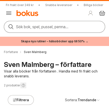
Fri frakt över 249 kr
•
Snabba leveranser
•
Billiga böcker
Sök bok, spel, pussel, penna...
Skapa nya rutiner – hälsoböcker upp till 50% →
Författare
Sven Malmberg
Sven Malmberg – författare
Visar alla böcker från författaren . Handla med fri frakt och
snabb leverans.
2
produkter
Filtrera
Sortera:
Trendande