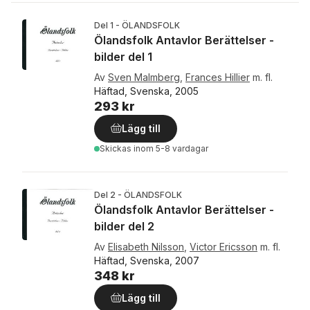
Del 1 - ÖLANDSFOLK
Ölandsfolk Antavlor Berättelser -
bilder del 1
Av
Sven Malmberg
,
Frances Hillier
m. fl.
Häftad, Svenska, 2005
293 kr
Lägg till
Skickas
inom 5-8 vardagar
Del 2 - ÖLANDSFOLK
Ölandsfolk Antavlor Berättelser -
bilder del 2
Av
Elisabeth Nilsson
,
Victor Ericsson
m. fl.
Häftad, Svenska, 2007
348 kr
Lägg till