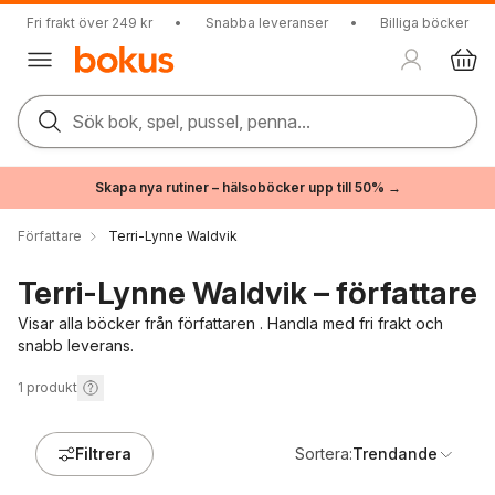
Fri frakt över 249 kr
•
Snabba leveranser
•
Billiga böcker
Sök bok, spel, pussel, penna...
Skapa nya rutiner – hälsoböcker upp till 50% →
Författare
Terri-Lynne Waldvik
Terri-Lynne Waldvik – författare
Visar alla böcker från författaren . Handla med fri frakt och
snabb leverans.
1
produkt
Filtrera
Sortera:
Trendande