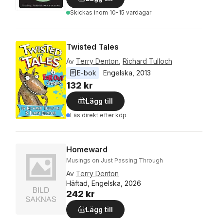
Skickas
inom 10-15 vardagar
Twisted Tales
Av
Terry Denton
,
Richard Tulloch
E-bok
Engelska
, 
2013
132 kr
Lägg till
Läs direkt efter köp
Homeward
Musings on Just Passing Through
Av
Terry Denton
Häftad, Engelska, 2026
242 kr
Lägg till