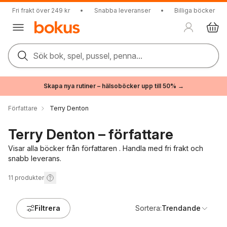
Fri frakt över 249 kr
•
Snabba leveranser
•
Billiga böcker
Sök bok, spel, pussel, penna...
Skapa nya rutiner – hälsoböcker upp till 50% →
Författare
Terry Denton
Terry Denton – författare
Visar alla böcker från författaren . Handla med fri frakt och
snabb leverans.
11
produkter
Filtrera
Sortera:
Trendande