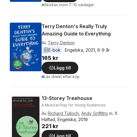
Skickas
inom 7-10 vardagar
Terry Denton's Really Truly
Amazing Guide to Everything
Av
Terry Denton
E-bok
Engelska
, 
2021
, 
6-9 år
165 kr
Lägg till
Läs direkt efter köp
13-Storey Treehouse
A Musical Play for Young Audiences
Av
Richard Tulloch
,
Andy Griffiths
m. fl.
Häftad, Engelska, 2019
221 kr
Lägg till