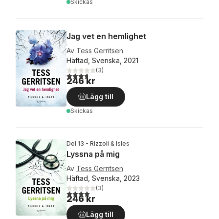
Skickas
Jag vet en hemlighet
Av
Tess Gerritsen
Häftad, Svenska, 2021
(
3
)
3,7
utav 5 stjärnor. Totalt antal röster:
246 kr
Lägg till
Skickas
Del 13 - Rizzoli & Isles
Lyssna på mig
Av
Tess Gerritsen
Häftad, Svenska, 2023
(
3
)
4,0
utav 5 stjärnor. Totalt antal röster:
246 kr
Lägg till