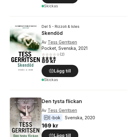
Skickas
Del 5 - Rizzoli & Isles
Skendöd
Av
Tess Gerritsen
Pocket, Svenska, 2021
(
2
)
4,0
utav 5 stjärnor. Totalt antal röster:
89 kr
Lägg till
Skickas
Den tysta flickan
Av
Tess Gerritsen
E-bok
Svenska
, 
2020
169 kr
Lägg till