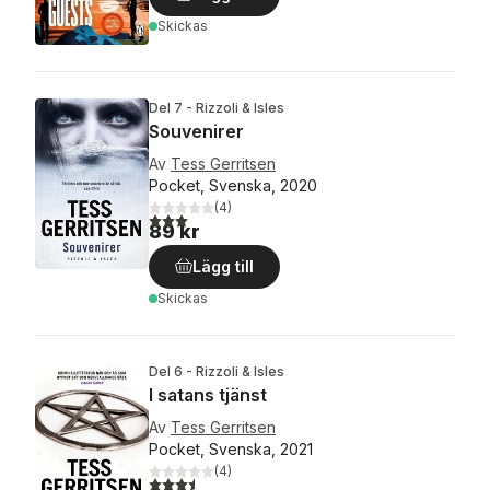
Skickas
Del 7 - Rizzoli & Isles
Souvenirer
Av
Tess Gerritsen
Pocket, Svenska, 2020
(
4
)
3,0
utav 5 stjärnor. Totalt antal röster:
89 kr
Lägg till
Skickas
Del 6 - Rizzoli & Isles
I satans tjänst
Av
Tess Gerritsen
Pocket, Svenska, 2021
(
4
)
3,5
utav 5 stjärnor. Totalt antal röster: