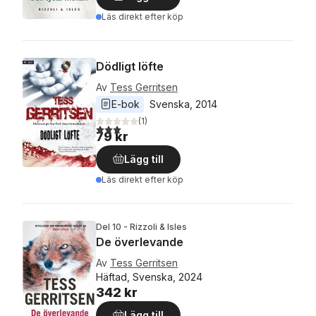
Läs direkt efter köp
Dödligt löfte
Av
Tess Gerritsen
E-bok
Svenska
, 
2014
(
1
)
3,0
utav 5 stjärnor. Totalt antal röster:
79 kr
Lägg till
Läs direkt efter köp
Del 10 - Rizzoli & Isles
De överlevande
Av
Tess Gerritsen
Häftad, Svenska, 2024
342 kr
Lägg till