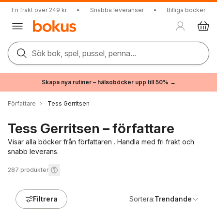
Fri frakt över 249 kr
•
Snabba leveranser
•
Billiga böcker
Sök bok, spel, pussel, penna...
Skapa nya rutiner – hälsoböcker upp till 50% →
Författare
Tess Gerritsen
Tess Gerritsen – författare
Visar alla böcker från författaren . Handla med fri frakt och
snabb leverans.
287
produkter
Filtrera
Sortera:
Trendande