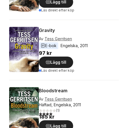
Lägg till
Läs direkt efter köp
Gravity
Av
Tess Gerritsen
E-bok
Engelska
, 
2011
97 kr
Lägg till
Läs direkt efter köp
Bloodstream
Av
Tess Gerritsen
Häftad, Engelska, 2011
(
1
)
4,0
utav 5 stjärnor. Totalt antal röster:
185 kr
Lägg till