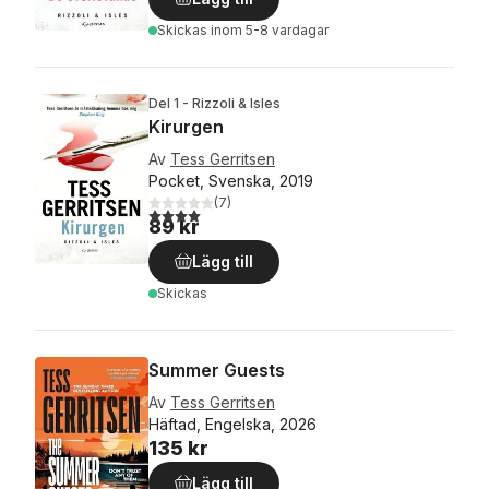
Skickas
inom 5-8 vardagar
Del 1 - Rizzoli & Isles
Kirurgen
Av
Tess Gerritsen
Pocket, Svenska, 2019
(
7
)
4,0
utav 5 stjärnor. Totalt antal röster:
89 kr
Lägg till
Skickas
Summer Guests
Av
Tess Gerritsen
Häftad, Engelska, 2026
135 kr
Lägg till