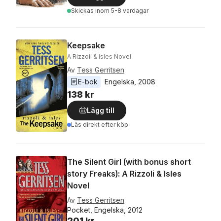
Skickas
inom 5-8 vardagar
Keepsake
A Rizzoli & Isles Novel
Av
Tess Gerritsen
E-bok
Engelska
, 
2008
138 kr
Lägg till
Läs direkt efter köp
The Silent Girl (with bonus short
story Freaks): A Rizzoli & Isles
Novel
Av
Tess Gerritsen
Pocket, Engelska, 2012
201 kr