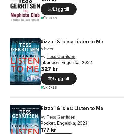
Lägg till
Skickas
Rizzoli & Isles: Listen to Me
A Novel
Av
Tess Gerritsen
Inbunden, Engelska, 2022
327 kr
Lägg till
Skickas
Rizzoli & Isles: Listen to Me
Av
Tess Gerritsen
Pocket, Engelska, 2023
177 kr