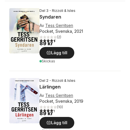
Del 3 - Rizzoli & Isles
Syndaren
Av
Tess Gerritsen
Pocket, Svenska, 2021
(
2
)
4,5
utav 5 stjärnor. Totalt antal röster:
89 kr
Lägg till
Skickas
Del 2 - Rizzoli & Isles
Lärlingen
Av
Tess Gerritsen
Pocket, Svenska, 2019
(
10
)
4,3
utav 5 stjärnor. Totalt antal röster:
89 kr
Lägg till