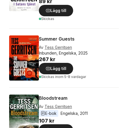
89 kr
Lägg till
Skickas
Summer Guests
Av
Tess Gerritsen
Inbunden, Engelska, 2025
267 kr
Lägg till
Skickas
inom 5-8 vardagar
Bloodstream
Av
Tess Gerritsen
E-bok
Engelska
, 
2011
107 kr