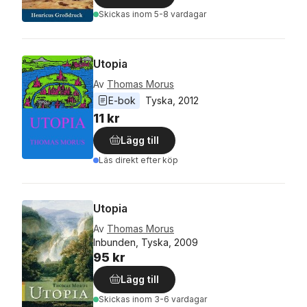
Skickas
inom 5-8 vardagar
Utopia
Av
Thomas Morus
E-bok
Tyska
, 
2012
11 kr
Lägg till
Läs direkt efter köp
Utopia
Av
Thomas Morus
Inbunden, Tyska, 2009
95 kr
Lägg till
Skickas
inom 3-6 vardagar