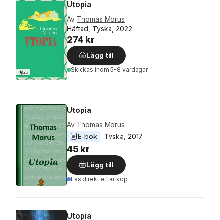
Utopia
Av
Thomas Morus
Häftad, Tyska, 2022
274 kr
Lägg till
Skickas
inom 5-8 vardagar
Utopia
Av
Thomas Morus
E-bok
Tyska
, 
2017
45 kr
Lägg till
Läs direkt efter köp
Utopia