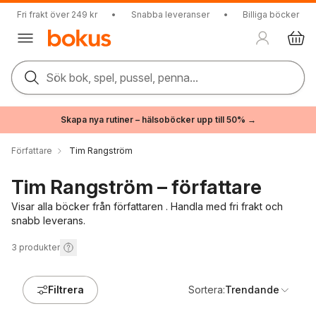
Fri frakt över 249 kr
•
Snabba leveranser
•
Billiga böcker
Sök bok, spel, pussel, penna...
Skapa nya rutiner – hälsoböcker upp till 50% →
Författare
Tim Rangström
Tim Rangström – författare
Visar alla böcker från författaren . Handla med fri frakt och
snabb leverans.
3
produkter
Filtrera
Sortera:
Trendande