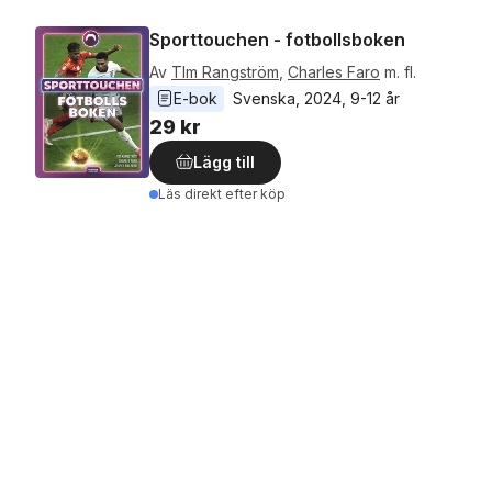
Sporttouchen - fotbollsboken
Av
TIm Rangström
,
Charles Faro
m. fl.
E-bok
Svenska
, 
2024
, 
9-12 år
29 kr
Lägg till
Läs direkt efter köp