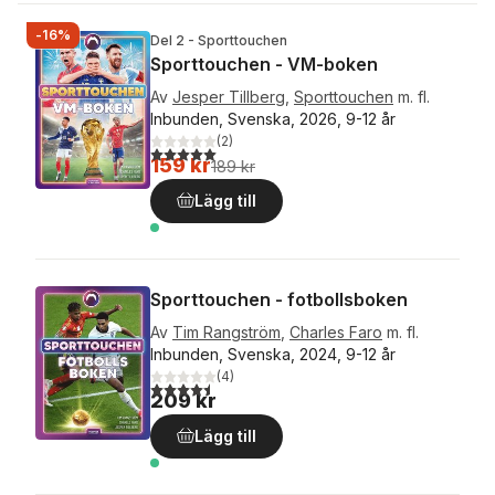
-16%
Del 2 - Sporttouchen
Sporttouchen - VM-boken
Av
Jesper Tillberg
,
Sporttouchen
m. fl.
Inbunden, Svenska, 2026, 9-12 år
(
2
)
5,0
utav 5 stjärnor. Totalt antal röster:
159 kr
189 kr
Lägg till
Sporttouchen - fotbollsboken
Av
Tim Rangström
,
Charles Faro
m. fl.
Inbunden, Svenska, 2024, 9-12 år
(
4
)
4,5
utav 5 stjärnor. Totalt antal röster:
209 kr
Lägg till