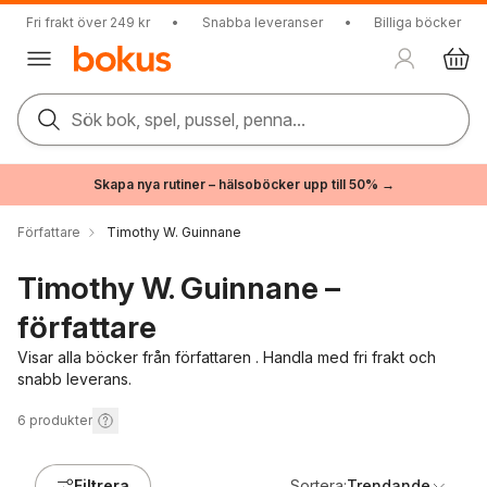
Fri frakt över 249 kr
•
Snabba leveranser
•
Billiga böcker
Sök bok, spel, pussel, penna...
Skapa nya rutiner – hälsoböcker upp till 50% →
Författare
Timothy W. Guinnane
Timothy W. Guinnane –
författare
Visar alla böcker från författaren . Handla med fri frakt och
snabb leverans.
6
produkter
Filtrera
Sortera:
Trendande