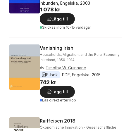
Inbunden, Engelska, 2003
1 078 kr
Lägg till
Skickas
inom 10-15 vardagar
Vanishing Irish
Households, Migration, and the Rural Economy
in Ireland, 1850-1914
Av
Timothy W. Guinnane
E-bok
PDF
, 
Engelska
, 
2015
742 kr
Lägg till
Läs direkt efter köp
Raiffeisen 2018
Ökonomische Innovation - Gesellschaftliche