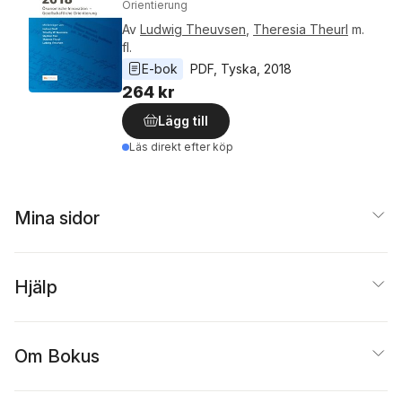
Orientierung
Av
Ludwig Theuvsen
,
Theresia Theurl
m.
fl.
E-bok
PDF
, 
Tyska
, 
2018
264 kr
Lägg till
Läs direkt efter köp
Mina sidor
Hjälp
Om Bokus