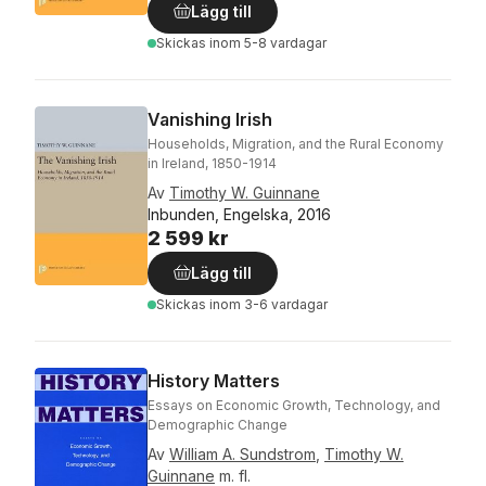
Lägg till
Skickas
inom 5-8 vardagar
Vanishing Irish
Households, Migration, and the Rural Economy
in Ireland, 1850-1914
Av
Timothy W. Guinnane
Inbunden, Engelska, 2016
2 599 kr
Lägg till
Skickas
inom 3-6 vardagar
History Matters
Essays on Economic Growth, Technology, and
Demographic Change
Av
William A. Sundstrom
,
Timothy W.
Guinnane
m. fl.