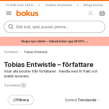
Fri frakt över 249 kr
•
Snabba leveranser
•
Billiga böcker
Sök bok, spel, pussel, penna...
Skapa nya rutiner – hälsoböcker upp till 50% →
Författare
Tobias Entwistle
Tobias Entwistle – författare
Visar alla böcker från författaren . Handla med fri frakt och
snabb leverans.
3
produkter
Filtrera
Sortera:
Trendande