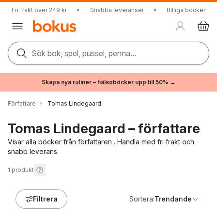
Fri frakt över 249 kr
•
Snabba leveranser
•
Billiga böcker
Sök bok, spel, pussel, penna...
Skapa nya rutiner – hälsoböcker upp till 50% →
Författare
Tomas Lindegaard
Tomas Lindegaard – författare
Visar alla böcker från författaren . Handla med fri frakt och
snabb leverans.
1
produkt
Filtrera
Sortera:
Trendande