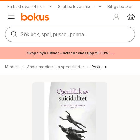
Fri frakt över 249 kr
•
Snabba leveranser
•
Billiga böcker
Sök bok, spel, pussel, penna...
Skapa nya rutiner – hälsoböcker upp till 50% →
Medicin
Andra medicinska specialiteter
Psykiatri