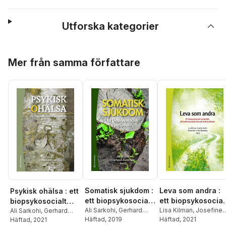
Utforska kategorier
Hoppa över listan
Mer från samma författare
Somatisk sjukdom :
Leva som andra :
Psykisk ohälsa : ett
ett biopsykosocialt
ett biopsykosocial
biopsykosocialt
perspektiv
Ali Sarkohi
,
Gerhard
perspektiv på
Lisa Kilman
,
Josefine
perspektiv
Ali Sarkohi
,
Gerhard
Andersson
Häftad
, 2019
,
Therese
Andin
Häftad
,
Håkan Hua
, 2021
,
Andersson
Häftad
, 2021
,
Finn
funktionsnedsättn