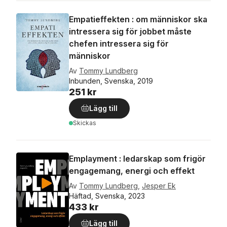
Empatieffekten : om människor ska
intressera sig för jobbet måste
chefen intressera sig för
människor
Av
Tommy Lundberg
Inbunden, Svenska, 2019
251 kr
Lägg till
Skickas
Emplayment : ledarskap som frigör
engagemang, energi och effekt
Av
Tommy Lundberg
,
Jesper Ek
Häftad, Svenska, 2023
433 kr
Lägg till