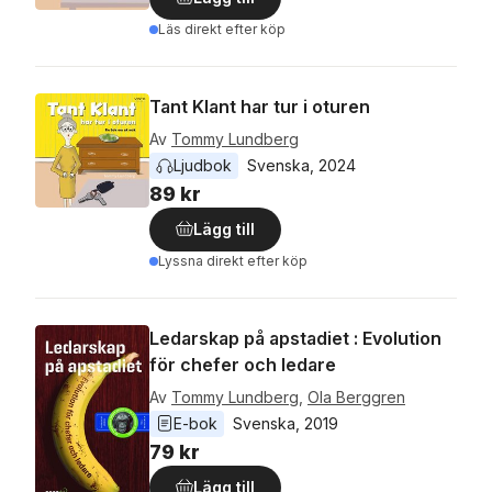
Läs direkt efter köp
Tant Klant har tur i oturen
Av
Tommy Lundberg
Ljudbok
Svenska
, 
2024
89 kr
Lägg till
Lyssna direkt efter köp
Ledarskap på apstadiet : Evolution
för chefer och ledare
Av
Tommy Lundberg
,
Ola Berggren
E-bok
Svenska
, 
2019
79 kr
Lägg till