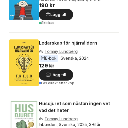
190 kr
Lägg till
Skickas
Ledarskap för hjärnåldern
Av
Tommy Lundberg
E-bok
Svenska
, 
2024
129 kr
Lägg till
Läs direkt efter köp
Husdjuret som nästan ingen vet
vad det heter
Av
Tommy Lundberg
Inbunden, Svenska, 2025, 3-6 år