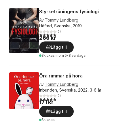
Styrketräningens fysiologi
Av
Tommy Lundberg
Häftad, Svenska, 2019
(
2
)
5,0
utav 5 stjärnor. Totalt antal röster:
266 kr
Lägg till
Skickas
inom 5-8 vardagar
Öra rimmar på höra
Av
Tommy Lundberg
Inbunden, Svenska, 2022, 3-6 år
(
2
)
5,0
utav 5 stjärnor. Totalt antal röster:
171 kr
Lägg till
Skickas