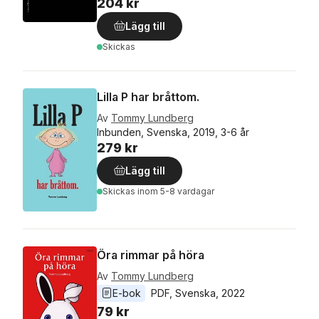
204 kr
Lägg till
Skickas
Lilla P har bråttom.
Av
Tommy Lundberg
Inbunden, Svenska, 2019, 3-6 år
279 kr
Lägg till
Skickas
inom 5-8 vardagar
Öra rimmar på höra
Av
Tommy Lundberg
E-bok
PDF
, 
Svenska
, 
2022
79 kr