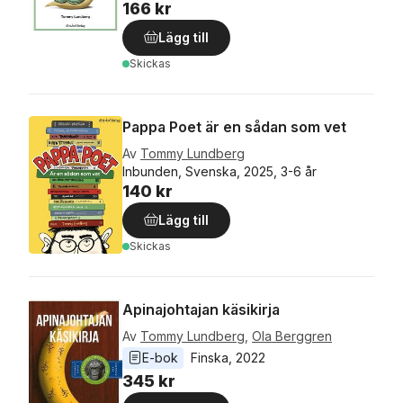
166 kr
Lägg till
Skickas
Pappa Poet är en sådan som vet
Av
Tommy Lundberg
Inbunden, Svenska, 2025, 3-6 år
140 kr
Lägg till
Skickas
Apinajohtajan käsikirja
Av
Tommy Lundberg
,
Ola Berggren
E-bok
Finska
, 
2022
345 kr