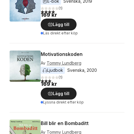
E-bok
Svenska
, 
2019
(
1
)
4,0
utav 5 stjärnor. Totalt antal röster:
169 kr
Lägg till
Läs direkt efter köp
Motivationskoden
Av
Tommy Lundberg
Ljudbok
Svenska
, 
2020
(
1
)
3,0
utav 5 stjärnor. Totalt antal röster:
169 kr
Lägg till
Lyssna direkt efter köp
Bill blir en Bombaditt
Av
Tommy Lundberg