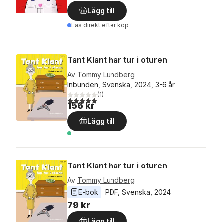
Lägg till
Läs direkt efter köp
Tant Klant har tur i oturen
Av
Tommy Lundberg
Inbunden, Svenska, 2024, 3-6 år
(
1
)
5,0
utav 5 stjärnor. Totalt antal röster:
156 kr
Lägg till
Tant Klant har tur i oturen
Av
Tommy Lundberg
E-bok
PDF
, 
Svenska
, 
2024
79 kr
Lägg till