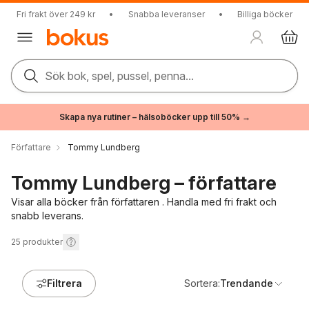
Fri frakt över 249 kr
•
Snabba leveranser
•
Billiga böcker
Sök bok, spel, pussel, penna...
Skapa nya rutiner – hälsoböcker upp till 50% →
Författare
Tommy Lundberg
Tommy Lundberg – författare
Visar alla böcker från författaren . Handla med fri frakt och
snabb leverans.
25
produkter
Filtrera
Sortera:
Trendande