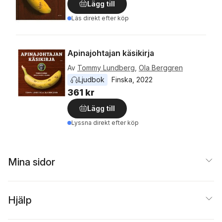
Lägg till
Läs direkt efter köp
Apinajohtajan käsikirja
Av
Tommy Lundberg
,
Ola Berggren
Ljudbok
Finska
, 
2022
361 kr
Lägg till
Lyssna direkt efter köp
Mina sidor
Hjälp