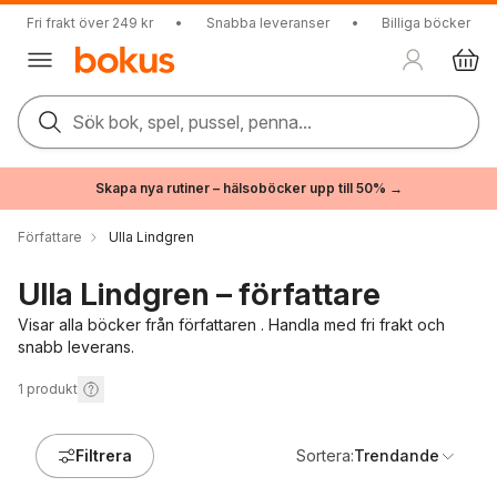
Fri frakt över 249 kr
•
Snabba leveranser
•
Billiga böcker
Sök bok, spel, pussel, penna...
Skapa nya rutiner – hälsoböcker upp till 50% →
Författare
Ulla Lindgren
Ulla Lindgren – författare
Visar alla böcker från författaren . Handla med fri frakt och
snabb leverans.
1
produkt
Filtrera
Sortera:
Trendande