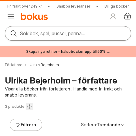
Fri frakt över 249 kr
•
Snabba leveranser
•
Billiga böcker
Sök bok, spel, pussel, penna...
Skapa nya rutiner – hälsoböcker upp till 50% →
Författare
Ulrika Bejerholm
Ulrika Bejerholm – författare
Visar alla böcker från författaren . Handla med fri frakt och
snabb leverans.
3
produkter
Filtrera
Sortera:
Trendande