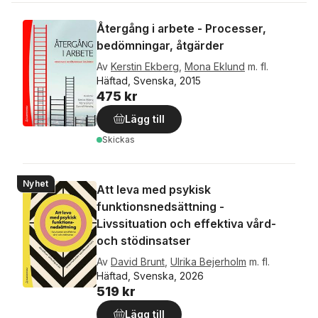
Återgång i arbete - Processer,
bedömningar, åtgärder
Av
Kerstin Ekberg
,
Mona Eklund
m. fl.
Häftad, Svenska, 2015
475 kr
Lägg till
Skickas
Nyhet
Att leva med psykisk
funktionsnedsättning -
Livssituation och effektiva vård-
och stödinsatser
Av
David Brunt
,
Ulrika Bejerholm
m. fl.
Häftad, Svenska, 2026
519 kr
Lägg till