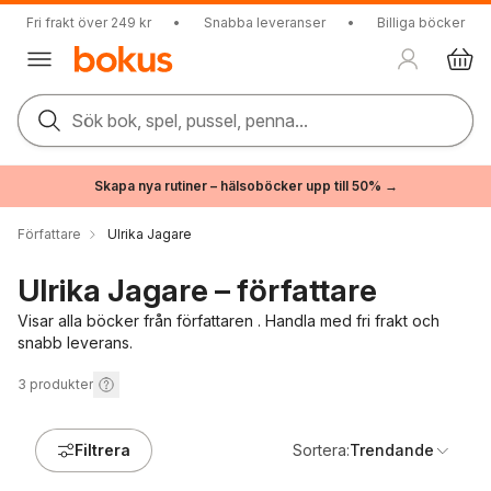
Fri frakt över 249 kr
•
Snabba leveranser
•
Billiga böcker
Sök bok, spel, pussel, penna...
Skapa nya rutiner – hälsoböcker upp till 50% →
Författare
Ulrika Jagare
Ulrika Jagare – författare
Visar alla böcker från författaren . Handla med fri frakt och
snabb leverans.
3
produkter
Filtrera
Sortera:
Trendande