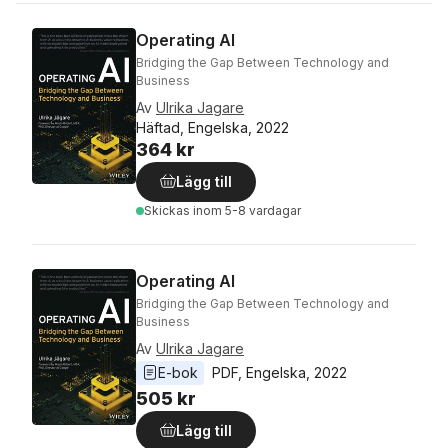
Operating AI
Bridging the Gap Between Technology and
Business
Av
Ulrika Jagare
Häftad, Engelska, 2022
364 kr
Lägg till
Skickas
inom 5-8 vardagar
Operating AI
Bridging the Gap Between Technology and
Business
Av
Ulrika Jagare
E-bok
PDF
, 
Engelska
, 
2022
505 kr
Lägg till