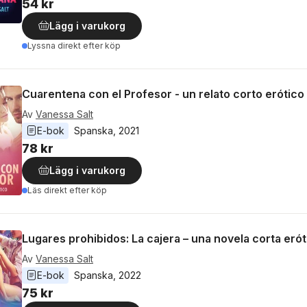
54 kr
Lägg i varukorg
Lyssna direkt efter köp
Cuarentena con el Profesor - un relato corto erótico
Av
Vanessa Salt
E-bok
Spanska
, 
2021
78 kr
Lägg i varukorg
Läs direkt efter köp
Lugares prohibidos: La cajera – una novela corta erót
Av
Vanessa Salt
E-bok
Spanska
, 
2022
75 kr