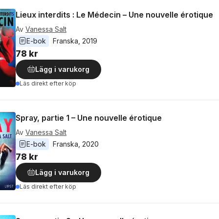
Lieux interdits : Le Médecin – Une nouvelle érotique
Av
Vanessa Salt
E-bok
Franska
, 
2019
78 kr
Lägg i varukorg
Läs direkt efter köp
Spray, partie 1 – Une nouvelle érotique
Av
Vanessa Salt
E-bok
Franska
, 
2020
78 kr
Lägg i varukorg
Läs direkt efter köp