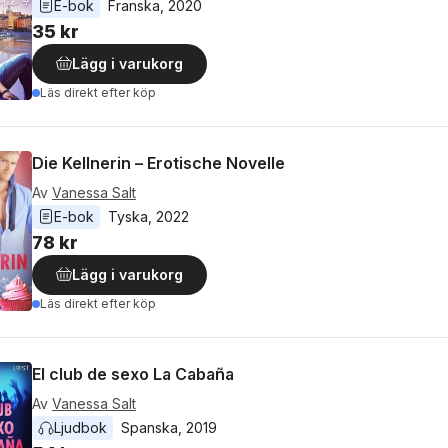
E-bok
Franska
, 
2020
35 kr
Lägg i varukorg
Läs direkt efter köp
Die Kellnerin – Erotische Novelle
Av
Vanessa Salt
E-bok
Tyska
, 
2022
78 kr
Lägg i varukorg
Läs direkt efter köp
El club de sexo La Cabaña
Av
Vanessa Salt
Ljudbok
Spanska
, 
2019