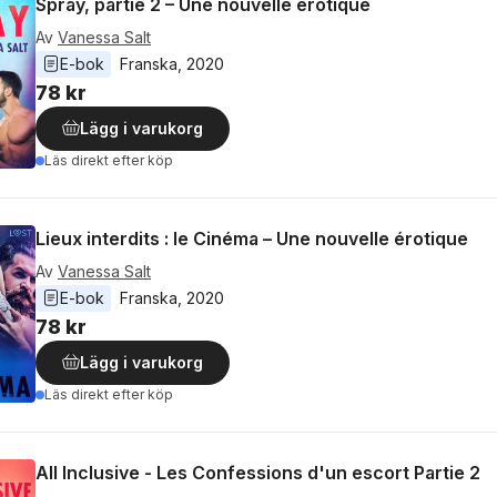
Spray, partie 2 – Une nouvelle érotique
Av
Vanessa Salt
E-bok
Franska
, 
2020
78 kr
Lägg i varukorg
Läs direkt efter köp
Lieux interdits : le Cinéma – Une nouvelle érotique
Av
Vanessa Salt
E-bok
Franska
, 
2020
78 kr
Lägg i varukorg
Läs direkt efter köp
All Inclusive - Les Confessions d'un escort Partie 2