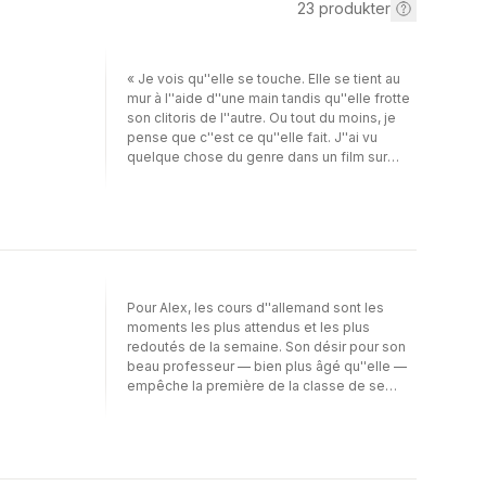
23
produkter
« Je vois qu''elle se touche. Elle se tient au
mur à l''aide d''une main tandis qu''elle frotte
son clitoris de l''autre. Ou tout du moins, je
pense que c''est ce qu''elle fait. J''ai vu
quelque chose du genre dans un film sur
Internet. Là, je le vis. C''est dingue… »Dans
cette nouvelle érotique, Liam raconte
comment il est devenu l''un des escorts les
plus en vogue de Stockholm. Le lecteur
apprend à connaître un jeune homme
innocent, qui vient tout juste d''avoir 18 ans et
qui prend des cours, très particuliers, de
Pour Alex, les cours d''allemand sont les
français.
moments les plus attendus et les plus
redoutés de la semaine. Son désir pour son
beau professeur — bien plus âgé qu''elle —
empêche la première de la classe de se
concentrer. Il la traite comme les autres
élèves, mais cela ne l''empêche pas de
fantasmer sur lui.Après le dernier cours, par
une après-midi suffocante, elle se retrouve
seule avec lui dans la salle de classe.