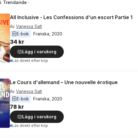
å:
Trendande
All Inclusive - Les Confessions d'un escort Partie 1
Av
Vanessa Salt
E-bok
Franska
, 
2020
34 kr
Lägg i varukorg
Läs direkt efter köp
Le Cours d'allemand – Une nouvelle érotique
Av
Vanessa Salt
E-bok
Franska
, 
2020
78 kr
Lägg i varukorg
Läs direkt efter köp