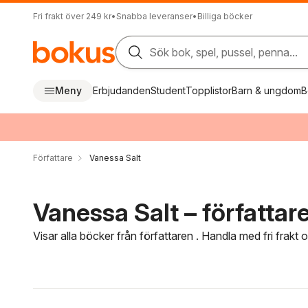
Fri frakt över 249 kr
•
Snabba leveranser
•
Billiga böcker
Sök bok, spel, pussel, penna...
Meny
Erbjudanden
Student
Topplistor
Barn & ungdom
B
Författare
Vanessa Salt
Vanessa Salt – författar
Visar alla böcker från författaren . Handla med fri frakt
Hoppa över filtreringsmeny