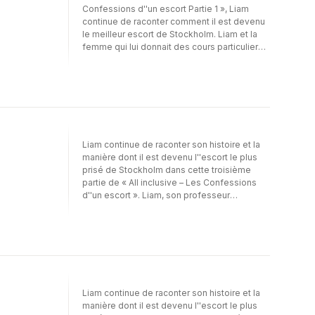
Confessions d''un escort Partie 1 », Liam
de compétition prend le dessus.Le défi
continue de raconter comment il est devenu
d''Alva consiste à faire l''amour dans un
le meilleur escort de Stockholm. Liam et la
cinéma, avec un inconnu. Elle se maquille,
femme qui lui donnait des cours particuliers
enfile des vêtements aguichants et achète
de français se connaissent bien, désormais.
un ticket. Elle a bien l''intention de gagner
Elle lui a donné quelques leçons intimes pour
son pari…
le préparer à passer une nuit avec son amie,
Célie. Ces trois-là se retrouvent donc pour
un rendez-vous osé ponctué de fantasmes
et de surprises… Liam répondra-t-il aux
attentes de ces deux femmes ?
Liam continue de raconter son histoire et la
manière dont il est devenu l''escort le plus
prisé de Stockholm dans cette troisième
partie de « All inclusive – Les Confessions
d''un escort ». Liam, son professeur
particulier de français, Mia, l''amie de celle-
ci, Célie, ainsi que l''aventureuse Claudia se
retrouvent dans un restaurant luxueux pour
apprendre à se connaître avant de devenir
plus intimes, ce soir-là… Toutefois, ces
femmes semblent trouver Liam bien plus
appétissant que la nourriture. Il ne s''agit là
Liam continue de raconter son histoire et la
que du début de ce qui promet d''être une
manière dont il est devenu l''escort le plus
longue soirée…