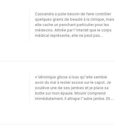
Trouvera-t-elle le courage de lui avouer ce
qu''elle ressent pour lui ?
Cassandra a juste besoin de faire contrôler
quelques grains de beauté à la clinique, mais
elle cache un penchant particulier pour les
médecins. Attirée par l''interdit que le corps
médical représente, elle ne peut pas
s''empêcher de provoquer le sexy médecin
qui l''ausculte. Elle voudrait que ce rendez-
vous ne s''arrête jamais. Mais que se
passerait-il si on les surprenait ? Le beau
docteur va-t-il succomber à son charme et
faire fi des interdits ?Une nouvelle très « hot
» de la série « Lieux interdits ».
« Véronique glisse si bas qu''elle semble
avoir du mal à rester assise sur le capot. Je
soulève une de ses jambes et je place sa
botte sur mon épaule. Mounir comprend
immédiatement. Il attrape l''autre jambe. Elle
est ainsi, en face de nous, tremblante et
frissonnante, avec les jambes écartées, une
main pour se toucher et l''autre pour toucher
mon coéquipier.Je pourrais jouir rien qu''en
contemplant ce spectacle. »Cette nouvelle
érotique décrit les aventures de deux élèves