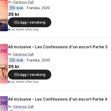
Av
Vanessa Salt
E-bok
Franska
, 
2020
35 kr
Lägg i varukorg
Läs direkt efter köp
All inclusive – Les Confessions d'un escort Partie 3
Av
Vanessa Salt
E-bok
Franska
, 
2020
35 kr
Lägg i varukorg
Läs direkt efter köp
All inclusive - Les Confessions d'un escort Partie 4
Av
Vanessa Salt