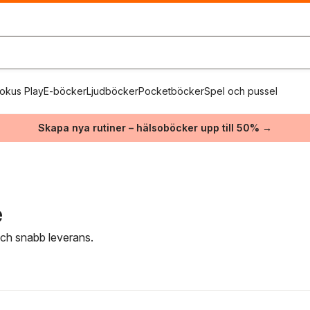
okus Play
E-böcker
Ljudböcker
Pocketböcker
Spel och pussel
Skapa nya rutiner – hälsoböcker upp till 50% →
e
 och snabb leverans.