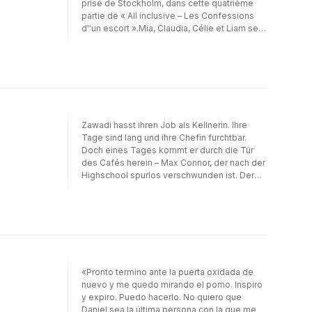
prisé de Stockholm, dans cette quatrième
partie de « All inclusive – Les Confessions
d''un escort ».Mia, Claudia, Célie et Liam se
retrouvent à nouveau, mais cette fois dans le
sex-shop de Claudia. C''est également là
que travaille l''irrésistible Aaliyah. Elle est sur
le point de lui apprendre tout ce qu''il a
besoin de savoir pour travailler dans le sex-
shop pendant l''été. Liam et Aaliyah restent
seuls pour explorer tout ce que l''endroit a à
Zawadi hasst ihren Job als Kellnerin. Ihre
leur offrir… Ils ont très peu de temps, et il y a
Tage sind lang und ihre Chefin furchtbar.
beaucoup à apprendre.
Doch eines Tages kommt er durch die Tür
des Cafés herein – Max Connor, der nach der
Highschool spurlos verschwunden ist. Der
Typ, in den sowohl Zawadi als auch ihre
beste Freundin Maddie Hals über Kopf
verliebt waren. Zawadi spürt, wie die
Schmetterlinge in ihrem Bauch wieder
lebendig werden. Leidenschaft und
Verlangen überkommen sie. Aber Max hat ein
Geheimnis: ein Geheimnis, das Zawadis Welt
«Pronto termino ante la puerta oxidada de
für immer verändern wird.
nuevo y me quedo mirando el pomo. Inspiro
y expiro. Puedo hacerlo. No quiero que
Daniel sea la última persona con la que me