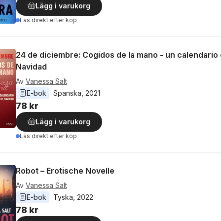
Lägg i varukorg
Läs direkt efter köp
24 de diciembre: Cogidos de la mano - un calendario 
Navidad
Av
Vanessa Salt
E-bok
Spanska
, 
2021
78 kr
Lägg i varukorg
Läs direkt efter köp
Robot – Erotische Novelle
Av
Vanessa Salt
E-bok
Tyska
, 
2022
78 kr