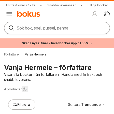
Fri frakt över 249 kr
•
Snabba leveranser
•
Billiga böcker
Sök bok, spel, pussel, penna...
Skapa nya rutiner – hälsoböcker upp till 50% →
Författare
Vanja Hermele
Vanja Hermele – författare
Visar alla böcker från författaren . Handla med fri frakt och
snabb leverans.
4
produkter
Filtrera
Sortera:
Trendande