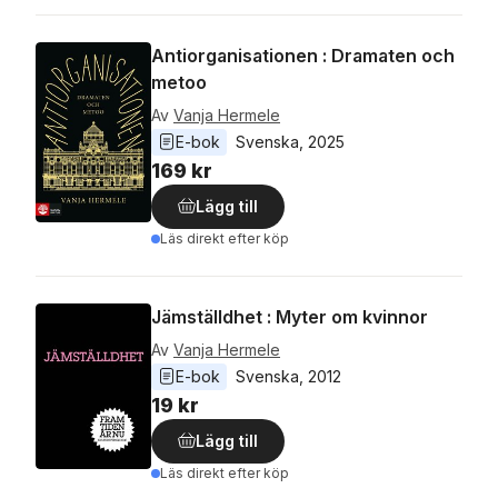
Antiorganisationen : Dramaten och
metoo
Av
Vanja Hermele
E-bok
Svenska
, 
2025
169 kr
Lägg till
Läs direkt efter köp
Jämställdhet : Myter om kvinnor
Av
Vanja Hermele
E-bok
Svenska
, 
2012
19 kr
Lägg till
Läs direkt efter köp