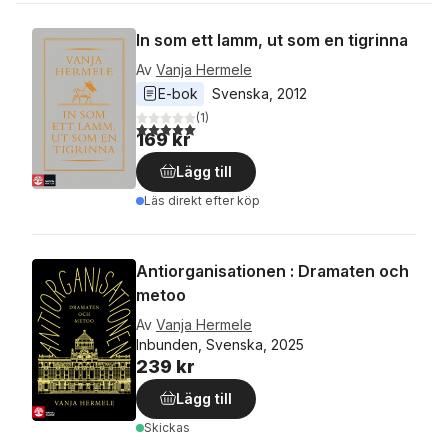
In som ett lamm, ut som en tigrinna
Av
Vanja Hermele
E-bok
Svenska
, 
2012
(
1
)
5,0
utav 5 stjärnor. Totalt antal röster:
169 kr
Lägg till
Läs direkt efter köp
Antiorganisationen : Dramaten och
metoo
Av
Vanja Hermele
Inbunden, Svenska, 2025
239 kr
Lägg till
Skickas