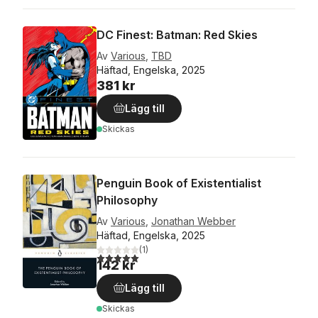
DC Finest: Batman: Red Skies
Av
Various
,
TBD
Häftad, Engelska, 2025
381 kr
Lägg till
Skickas
Penguin Book of Existentialist
Philosophy
Av
Various
,
Jonathan Webber
Häftad, Engelska, 2025
(
1
)
5,0
utav 5 stjärnor. Totalt antal röster:
142 kr
Lägg till
Skickas