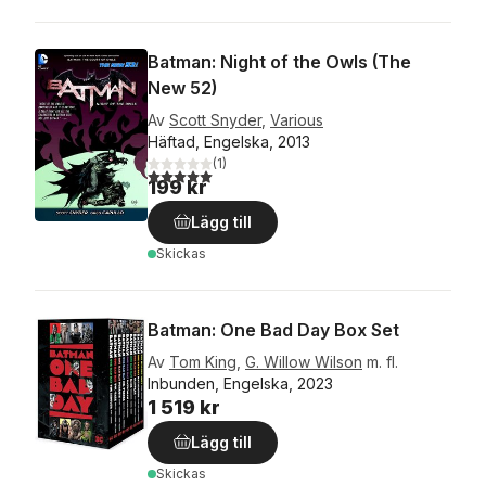
Batman: Night of the Owls (The
New 52)
Av
Scott Snyder
,
Various
Häftad, Engelska, 2013
(
1
)
5,0
utav 5 stjärnor. Totalt antal röster:
199 kr
Lägg till
Skickas
Batman: One Bad Day Box Set
Av
Tom King
,
G. Willow Wilson
m. fl.
Inbunden, Engelska, 2023
1 519 kr
Lägg till
Skickas