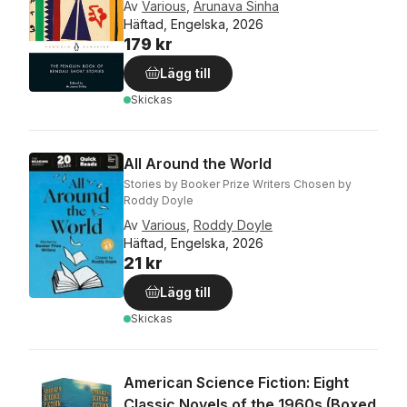
Av
Various
,
Arunava Sinha
Häftad, Engelska, 2026
179 kr
Lägg till
Skickas
All Around the World
Stories by Booker Prize Writers Chosen by
Roddy Doyle
Av
Various
,
Roddy Doyle
Häftad, Engelska, 2026
21 kr
Lägg till
Skickas
American Science Fiction: Eight
Classic Novels of the 1960s (Boxed