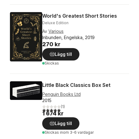
World's Greatest Short Stories
Deluxe Edition
Av
Various
Inbunden, Engelska, 2019
270 kr
Lägg till
Skickas
Little Black Classics Box Set
Penguin Books Ltd
2015
(
1
)
5,0
utav 5 stjärnor. Totalt antal röster:
1 674 kr
Lägg till
Skickas
inom 3-6 vardagar