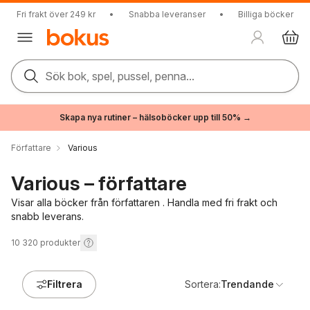
Fri frakt över 249 kr
•
Snabba leveranser
•
Billiga böcker
Sök bok, spel, pussel, penna...
Skapa nya rutiner – hälsoböcker upp till 50% →
Författare
Various
Various – författare
Visar alla böcker från författaren . Handla med fri frakt och
snabb leverans.
10 320
produkter
Filtrera
Sortera:
Trendande