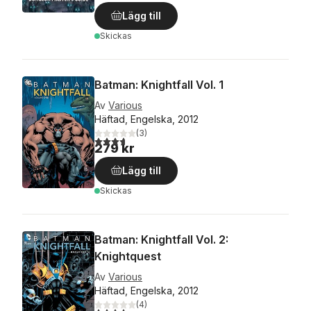
Lägg till
Skickas
Batman: Knightfall Vol. 1
Av
Various
Häftad, Engelska, 2012
(
3
)
3,7
utav 5 stjärnor. Totalt antal röster:
279 kr
Lägg till
Skickas
Batman: Knightfall Vol. 2:
Knightquest
Av
Various
Häftad, Engelska, 2012
(
4
)
4,3
utav 5 stjärnor. Totalt antal röster: