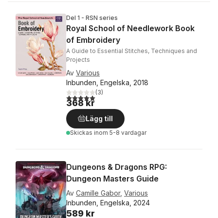
Del 1 - RSN series
Royal School of Needlework Book
of Embroidery
A Guide to Essential Stitches, Techniques and
Projects
Av
Various
Inbunden, Engelska, 2018
(
3
)
5,0
utav 5 stjärnor. Totalt antal röster:
368 kr
Lägg till
Skickas
inom 5-8 vardagar
Dungeons & Dragons RPG:
Dungeon Masters Guide
Av
Camille Gabor
,
Various
Inbunden, Engelska, 2024
589 kr