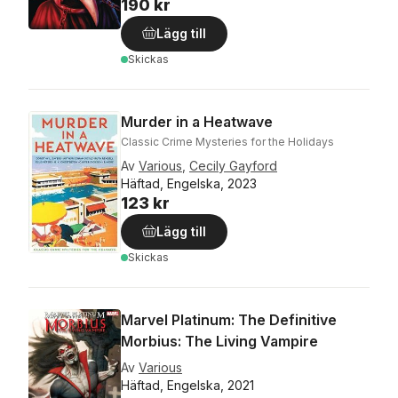
190 kr
Lägg till
Skickas
Murder in a Heatwave
Classic Crime Mysteries for the Holidays
Av
Various
,
Cecily Gayford
Häftad, Engelska, 2023
123 kr
Lägg till
Skickas
Marvel Platinum: The Definitive
Morbius: The Living Vampire
Av
Various
Häftad, Engelska, 2021