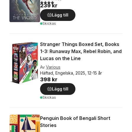
4,0
utav 5 stjärnor. Totalt antal röster:
239 kr
Lägg till
Skickas
Stranger Things Boxed Set, Books
1-3: Runaway Max, Rebel Robin, and
Lucas on the Line
Av
Various
Häftad, Engelska, 2025, 12-15 år
398 kr
Lägg till
Skickas
Penguin Book of Bengali Short
Stories