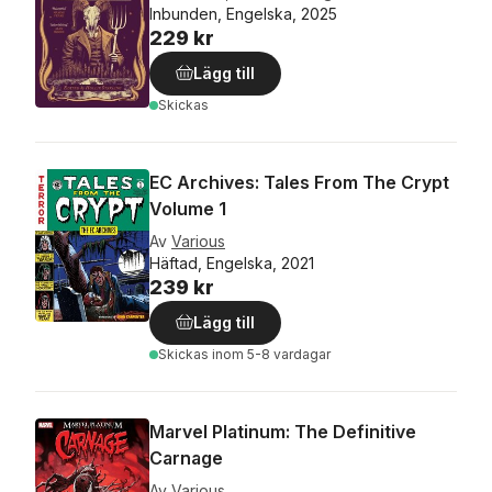
Inbunden, Engelska, 2025
229 kr
Lägg till
Skickas
EC Archives: Tales From The Crypt
Volume 1
Av
Various
Häftad, Engelska, 2021
239 kr
Lägg till
Skickas
inom 5-8 vardagar
Marvel Platinum: The Definitive
Carnage
Av
Various