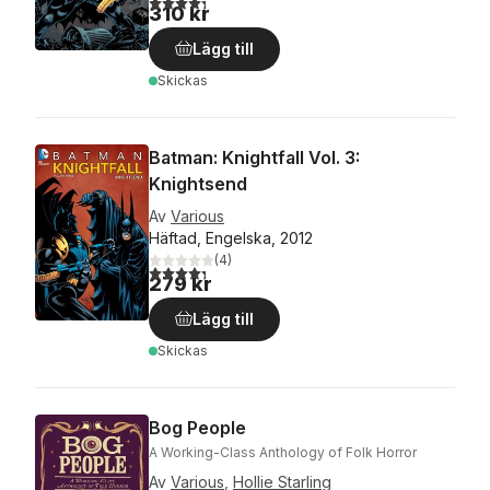
310 kr
Lägg till
Skickas
Batman: Knightfall Vol. 3:
Knightsend
Av
Various
Häftad, Engelska, 2012
(
4
)
4,3
utav 5 stjärnor. Totalt antal röster:
279 kr
Lägg till
Skickas
Bog People
A Working-Class Anthology of Folk Horror
Av
Various
,
Hollie Starling