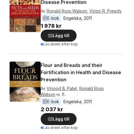
Disease Prevention
Av
Ronald Ross Watson
,
Victor R. Preedy
E-bok
Engelska
, 
2011
1 978 kr
Lägg till
Läs direkt efter köp
Flour and Breads and their
Fortification in Health and Disease
Prevention
Av
Vinood B. Patel
,
Ronald Ross
Watson
m. fl.
E-bok
Engelska
, 
2011
2 037 kr
Lägg till
Läs direkt efter köp