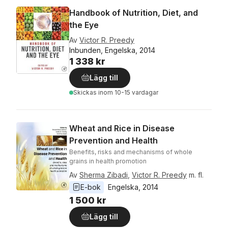
Handbook of Nutrition, Diet, and
the Eye
Av
Victor R. Preedy
Inbunden, Engelska, 2014
1 338 kr
Lägg till
Skickas
inom 10-15 vardagar
Wheat and Rice in Disease
Prevention and Health
Benefits, risks and mechanisms of whole
grains in health promotion
Av
Sherma Zibadi
,
Victor R. Preedy
m. fl.
E-bok
Engelska
, 
2014
1 500 kr
Lägg till