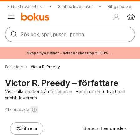
Fri frakt över 249 kr
•
Snabba leveranser
•
Billiga böcker
Sök bok, spel, pussel, penna...
Skapa nya rutiner – hälsoböcker upp till 50% →
Författare
Victor R. Preedy
Victor R. Preedy – författare
Visar alla böcker från författaren . Handla med fri frakt och
snabb leverans.
417
produkter
Filtrera
Sortera:
Trendande