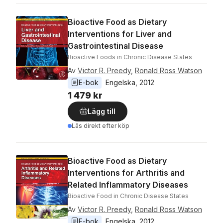
Bioactive Food as Dietary
Interventions for Liver and
Gastrointestinal Disease
Bioactive Foods in Chronic Disease States
Av
Victor R. Preedy
,
Ronald Ross Watson
E-bok
Engelska
, 
2012
1 479 kr
Lägg till
Läs direkt efter köp
Bioactive Food as Dietary
Interventions for Arthritis and
Related Inflammatory Diseases
Bioactive Food in Chronic Disease States
Av
Victor R. Preedy
,
Ronald Ross Watson
E-bok
Engelska
, 
2012