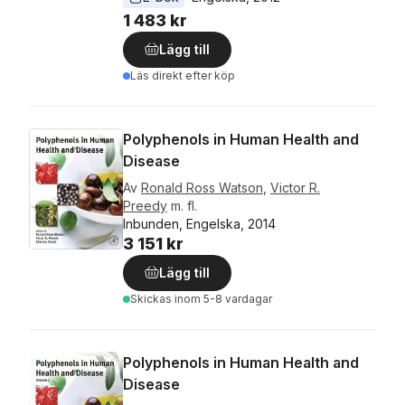
1 483 kr
Lägg till
Läs direkt efter köp
Polyphenols in Human Health and
Disease
Av
Ronald Ross Watson
,
Victor R.
Preedy
m. fl.
Inbunden, Engelska, 2014
3 151 kr
Lägg till
Skickas
inom 5-8 vardagar
Polyphenols in Human Health and
Disease