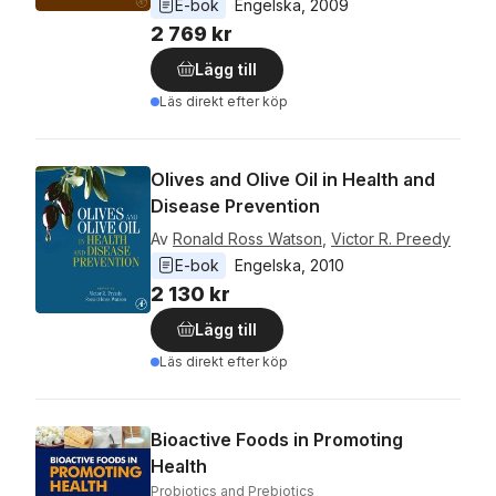
E-bok
Engelska
, 
2009
2 769 kr
Lägg till
Läs direkt efter köp
Olives and Olive Oil in Health and
Disease Prevention
Av
Ronald Ross Watson
,
Victor R. Preedy
E-bok
Engelska
, 
2010
2 130 kr
Lägg till
Läs direkt efter köp
Bioactive Foods in Promoting
Health
Probiotics and Prebiotics