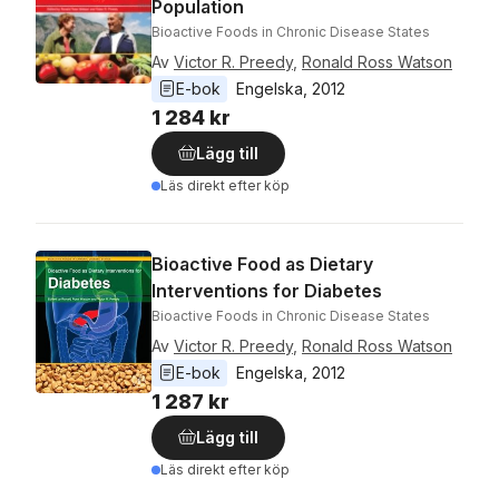
Population
Bioactive Foods in Chronic Disease States
Av
Victor R. Preedy
,
Ronald Ross Watson
E-bok
Engelska
, 
2012
1 284 kr
Lägg till
Läs direkt efter köp
Bioactive Food as Dietary
Interventions for Diabetes
Bioactive Foods in Chronic Disease States
Av
Victor R. Preedy
,
Ronald Ross Watson
E-bok
Engelska
, 
2012
1 287 kr
Lägg till
Läs direkt efter köp