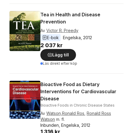
Tea in Health and Disease
Prevention
Av
Victor R. Preedy
E-bok
Engelska
, 
2012
2 037 kr
Lägg till
Läs direkt efter köp
Bioactive Food as Dietary
Interventions for Cardiovascular
Disease
Bioactive Foods in Chronic Disease States
Av
Watson,Ronald Ros
,
Ronald Ross
Watson
m. fl.
Inbunden, Engelska, 2012
1 316 kr