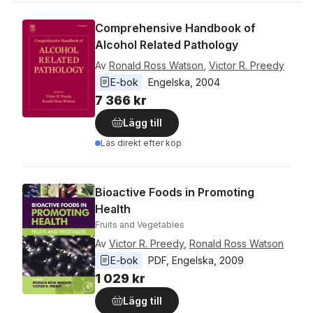
Comprehensive Handbook of
Alcohol Related Pathology
Av
Ronald Ross Watson
,
Victor R. Preedy
E-bok
Engelska
, 
2004
7 366 kr
Lägg till
Läs direkt efter köp
Bioactive Foods in Promoting
Health
Fruits and Vegetables
Av
Victor R. Preedy
,
Ronald Ross Watson
E-bok
PDF
, 
Engelska
, 
2009
1 029 kr
Lägg till