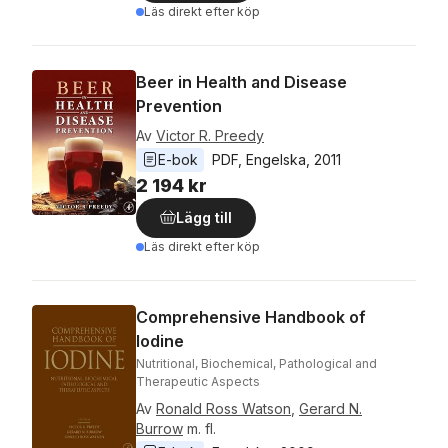
Läs direkt efter köp
Beer in Health and Disease
Prevention
Av
Victor R. Preedy
E-bok
PDF
, 
Engelska
, 
2011
2 194 kr
Lägg till
Läs direkt efter köp
Comprehensive Handbook of
Iodine
Nutritional, Biochemical, Pathological and
Therapeutic Aspects
Av
Ronald Ross Watson
,
Gerard N.
Burrow
m. fl.