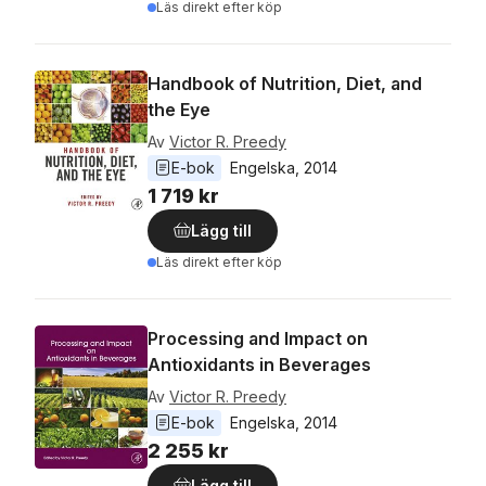
Läs direkt efter köp
Handbook of Nutrition, Diet, and
the Eye
Av
Victor R. Preedy
E-bok
Engelska
, 
2014
1 719 kr
Lägg till
Läs direkt efter köp
Processing and Impact on
Antioxidants in Beverages
Av
Victor R. Preedy
E-bok
Engelska
, 
2014
2 255 kr
Lägg till