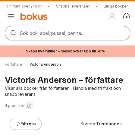
Fri frakt över 249 kr
•
Snabba leveranser
•
Billiga böcker
Sök bok, spel, pussel, penna...
Skapa nya rutiner – hälsoböcker upp till 50% →
Författare
Victoria Anderson
Victoria Anderson – författare
Visar alla böcker från författaren . Handla med fri frakt och
snabb leverans.
4
produkter
Filtrera
Sortera:
Trendande