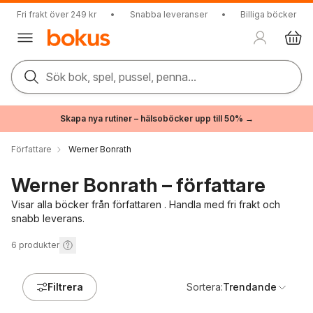
Fri frakt över 249 kr
•
Snabba leveranser
•
Billiga böcker
Sök bok, spel, pussel, penna...
Skapa nya rutiner – hälsoböcker upp till 50% →
Författare
Werner Bonrath
Werner Bonrath – författare
Visar alla böcker från författaren . Handla med fri frakt och
snabb leverans.
6
produkter
Filtrera
Sortera:
Trendande