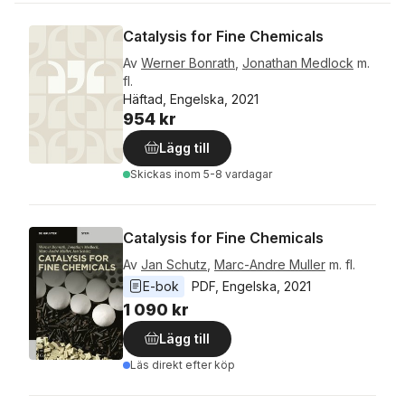
Catalysis for Fine Chemicals
Av
Werner Bonrath
,
Jonathan Medlock
m.
fl.
Häftad, Engelska, 2021
954 kr
Lägg till
Skickas
inom 5-8 vardagar
Catalysis for Fine Chemicals
Av
Jan Schutz
,
Marc-Andre Muller
m. fl.
E-bok
PDF
, 
Engelska
, 
2021
1 090 kr
Lägg till
Läs direkt efter köp