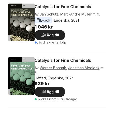
Catalysis for Fine Chemicals
Av
Jan Schutz
,
Marc-Andre Muller
m. fl.
E-bok
Engelska
, 
2021
1 046 kr
Lägg till
Läs direkt efter köp
Catalysis for Fine Chemicals
Av
Werner Bonrath
,
Jonathan Medlock
m.
fl.
Häftad, Engelska, 2024
939 kr
Lägg till
Skickas
inom 3-6 vardagar