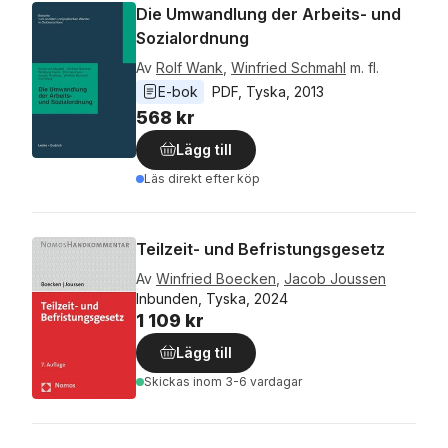
Die Umwandlung der Arbeits- und
Sozialordnung
Av
Rolf Wank
,
Winfried Schmahl
m. fl.
E-bok
PDF
, 
Tyska
, 
2013
568 kr
Lägg till
Läs direkt efter köp
Teilzeit- und Befristungsgesetz
Av
Winfried Boecken
,
Jacob Joussen
Inbunden, Tyska, 2024
1 109 kr
Lägg till
Skickas
inom 3-6 vardagar