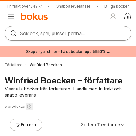
Fri frakt över 249 kr
•
Snabba leveranser
•
Billiga böcker
Sök bok, spel, pussel, penna...
Skapa nya rutiner – hälsoböcker upp till 50% →
Författare
Winfried Boecken
Winfried Boecken – författare
Visar alla böcker från författaren . Handla med fri frakt och
snabb leverans.
5
produkter
Filtrera
Sortera:
Trendande