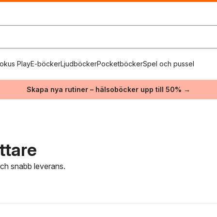
okus Play
E-böcker
Ljudböcker
Pocketböcker
Spel och pussel
Skapa nya rutiner – hälsoböcker upp till 50% →
ttare
 och snabb leverans.