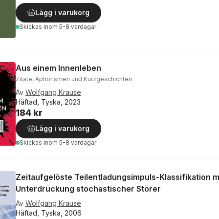
Lägg i varukorg
Skickas
inom 5-8 vardagar
Aus einem Innenleben
Zitate, Aphorismen und Kurzgeschichten
Av
Wolfgang Krause
Häftad, Tyska, 2023
184 kr
Lägg i varukorg
Skickas
inom 5-8 vardagar
Zeitaufgelöste Teilentladungsimpuls-Klassifikation m
Unterdrückung stochastischer Störer
Av
Wolfgang Krause
Häftad, Tyska, 2006