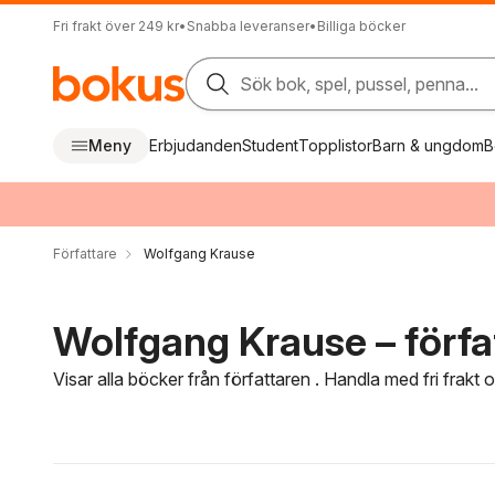
Fri frakt över 249 kr
•
Snabba leveranser
•
Billiga böcker
Sök bok, spel, pussel, penna...
Meny
Erbjudanden
Student
Topplistor
Barn & ungdom
B
Författare
Wolfgang Krause
Wolfgang Krause – förfa
Visar alla böcker från författaren . Handla med fri frakt
Hoppa över filtreringsmeny