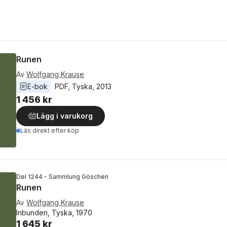
Runen
Av
Wolfgang Krause
E-bok
PDF
, 
Tyska
, 
2013
1 456 kr
Lägg i varukorg
Läs direkt efter köp
Del 1244 - Sammlung Göschen
Runen
Av
Wolfgang Krause
Inbunden, Tyska, 1970
1 645 kr