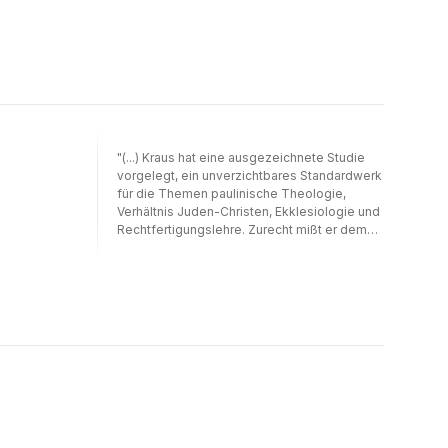
"(...) Kraus hat eine ausgezeichnete Studie
vorgelegt, ein unverzichtbares Standardwerk
für die Themen paulinische Theologie,
Verhältnis Juden-Christen, Ekklesiologie und
Rechtfertigungslehre. Zurecht mißt er dem
Römerbrief die theologisch entscheidende
Position zu. (...) Die exegetischen Ergebnisse
werden ein neues Kapitel in der jüdisch-
christlichen Religionstheologie aufschlagen.
Ein ausführlicher Anmerkungsapparat und 53
Seiten (!) Literaturverzeichnis belegen die
Gewissenhaftigkeit der Arbeit, Begriffs- und
Stellenregister erleichtern die
Handhabbarkeit."Ulrich Winkler in Salzburger
Theologische Zeitschrift 1/3 (1999), S. 111-
113"(...) Die Studie stellt nicht nur eine
beachtliche Verdeutlichung der paulinischen