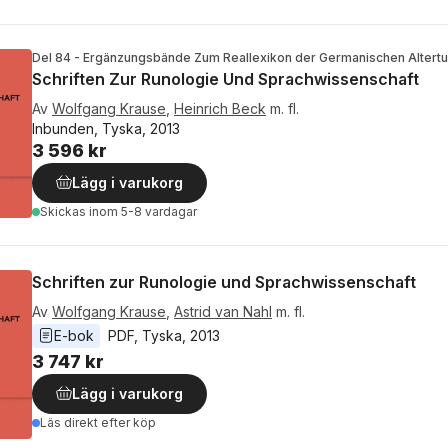
Del 84 - Ergänzungsbände Zum Reallexikon der Germanischen Alter
Schriften Zur Runologie Und Sprachwissenschaft
Av
Wolfgang Krause
,
Heinrich Beck
m. fl.
Inbunden, Tyska, 2013
3 596 kr
Lägg i varukorg
Skickas
inom 5-8 vardagar
Schriften zur Runologie und Sprachwissenschaft
Av
Wolfgang Krause
,
Astrid van Nahl
m. fl.
E-bok
PDF
, 
Tyska
, 
2013
3 747 kr
Lägg i varukorg
Läs direkt efter köp