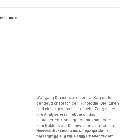
tumskunde
Wolfgang Krause war einer der Begründer
der deutschsprachigen Runologie. Die Runen
sind nicht nur sprachhistorische Zeugnisse;
ihre Analyse erschließt auch das
Alltagsleben. Somit gehört die Runologie
zum Nukleus der Kulturwissenschaften am
Hier werden Krauses wichtigste Schriften
Schnittpunkt Linguistik, Philologie,
versammelt. Die Einleitung arbeitet zudem
Archäologie und Geschichte.