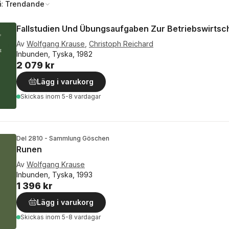
å:
Trendande
Fallstudien Und Übungsaufgaben Zur Betriebswirtsch
Av
Wolfgang Krause
,
Christoph Reichard
Inbunden, Tyska, 1982
2 079 kr
Lägg i varukorg
Skickas
inom 5-8 vardagar
Del 2810 - Sammlung Göschen
Runen
Av
Wolfgang Krause
Inbunden, Tyska, 1993
1 396 kr
Lägg i varukorg
Skickas
inom 5-8 vardagar