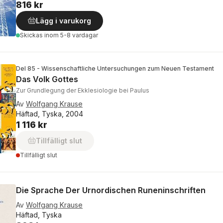
816 kr
Lägg i varukorg
Skickas
inom 5-8 vardagar
Del 85 - Wissenschaftliche Untersuchungen zum Neuen Testament
Das Volk Gottes
Zur Grundlegung der Ekklesiologie bei Paulus
Av
Wolfgang Krause
Häftad, Tyska, 2004
1 116 kr
Tillfälligt slut
Tillfälligt slut
Die Sprache Der Urnordischen Runeninschriften
Av
Wolfgang Krause
Häftad, Tyska