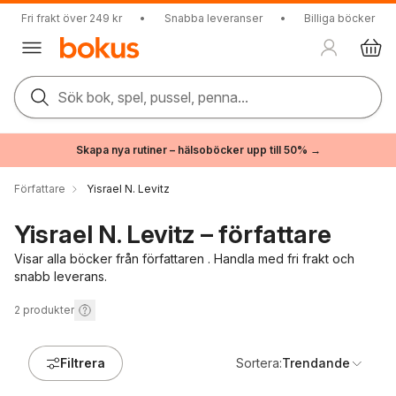
Fri frakt över 249 kr
•
Snabba leveranser
•
Billiga böcker
Sök bok, spel, pussel, penna...
Skapa nya rutiner – hälsoböcker upp till 50% →
Författare
Yisrael N. Levitz
Yisrael N. Levitz – författare
Visar alla böcker från författaren . Handla med fri frakt och
snabb leverans.
2
produkter
Filtrera
Sortera:
Trendande