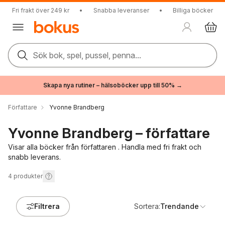
Fri frakt över 249 kr
•
Snabba leveranser
•
Billiga böcker
Sök bok, spel, pussel, penna...
Skapa nya rutiner – hälsoböcker upp till 50% →
Författare
Yvonne Brandberg
Yvonne Brandberg – författare
Visar alla böcker från författaren . Handla med fri frakt och
snabb leverans.
4
produkter
Filtrera
Sortera:
Trendande