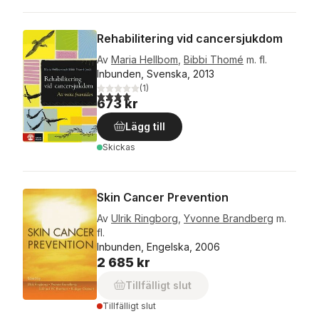
Rehabilitering vid cancersjukdom
Av
Maria Hellbom
,
Bibbi Thomé
m. fl.
Inbunden, Svenska, 2013
(
1
)
4,0
utav 5 stjärnor. Totalt antal röster:
673 kr
Lägg till
Skickas
Skin Cancer Prevention
Av
Ulrik Ringborg
,
Yvonne Brandberg
m.
fl.
Inbunden, Engelska, 2006
2 685 kr
Tillfälligt slut
Tillfälligt slut