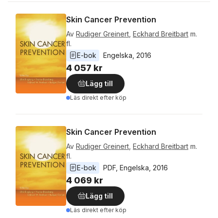
Skin Cancer Prevention
Av
Rudiger Greinert
,
Eckhard Breitbart
m.
fl.
E-bok
Engelska
, 
2016
4 057 kr
Lägg till
Läs direkt efter köp
Skin Cancer Prevention
Av
Rudiger Greinert
,
Eckhard Breitbart
m.
fl.
E-bok
PDF
, 
Engelska
, 
2016
4 069 kr
Lägg till
Läs direkt efter köp