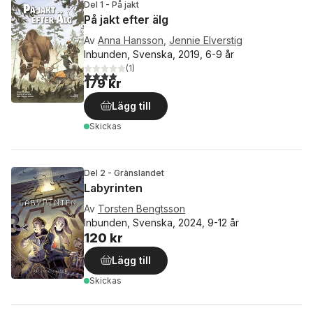
Del 1 - På jakt
På jakt efter älg
Av
Anna Hansson
,
Jennie Elverstig
Inbunden, Svenska, 2019, 6-9 år
(
1
)
4,0
utav 5 stjärnor. Totalt antal röster:
179 kr
Lägg till
Skickas
Del 2 - Gränslandet
Labyrinten
Av
Torsten Bengtsson
Inbunden, Svenska, 2024, 9-12 år
120 kr
Lägg till
Skickas