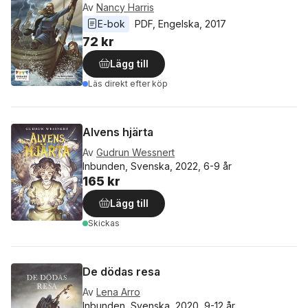
Av
Nancy Harris
E-bok
PDF
, 
Engelska
, 
2017
72 kr
Lägg till
Läs direkt efter köp
Alvens hjärta
Av
Gudrun Wessnert
Inbunden, Svenska, 2022, 6-9 år
165 kr
Lägg till
Skickas
De dödas resa
Av
Lena Arro
Inbunden, Svenska, 2020, 9-12 år