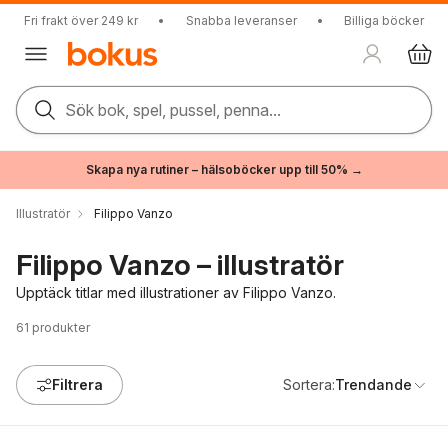
Fri frakt över 249 kr
•
Snabba leveranser
•
Billiga böcker
Sök bok, spel, pussel, penna...
Skapa nya rutiner – hälsoböcker upp till 50% →
Illustratör
Filippo Vanzo
Filippo Vanzo – illustratör
Upptäck titlar med illustrationer av Filippo Vanzo.
61
produkter
Filtrera
Sortera:
Trendande