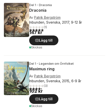
Del 1 - Draconia
Draconia
Av
Patrik Bergström
Inbunden, Svenska, 2017, 9-12 år
(
1
)
5,0
utav 5 stjärnor. Totalt antal röster:
147 kr
Lägg till
Skickas
Del 1 - Legenden om Örnfolket
Maximus ring
Av
Patrik Bergström
Inbunden, Svenska, 2015, 6-9 år
(
3
)
4,3
utav 5 stjärnor. Totalt antal röster:
102 kr
Lägg till
Skickas