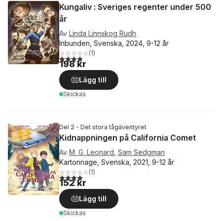
Kungaliv : Sveriges regenter under 500
år
Av
Linda Linnskog Rudh
Inbunden, Svenska, 2024, 9-12 år
(
1
)
4,0
utav 5 stjärnor. Totalt antal röster:
198 kr
Lägg till
Skickas
Del 2 - Det stora tågäventyret
Kidnappningen på California Comet
Av
M. G. Leonard
,
Sam Sedgman
Kartonnage, Svenska, 2021, 9-12 år
(
1
)
4,0
utav 5 stjärnor. Totalt antal röster:
152 kr
Lägg till
Skickas