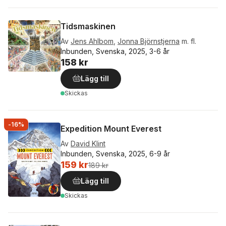
Tidsmaskinen
Av
Jens Ahlbom
,
Jonna Björnstjerna
m. fl.
Inbunden, Svenska, 2025, 3-6 år
158 kr
Lägg till
Skickas
-16%
Expedition Mount Everest
Av
David Klint
Inbunden, Svenska, 2025, 6-9 år
159 kr
189 kr
Lägg till
Skickas