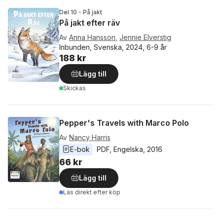
Del 10 - På jakt
På jakt efter räv
Av
Anna Hansson
,
Jennie Elverstig
Inbunden, Svenska, 2024, 6-9 år
188 kr
Lägg till
Skickas
Pepper's Travels with Marco Polo
Av
Nancy Harris
E-bok
PDF
, 
Engelska
, 
2016
66 kr
Lägg till
Läs direkt efter köp