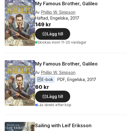
My Famous Brother, Galileo
Av
Phillip W. Simpson
Häftad, Engelska, 2017
149 kr
Lägg till
Skickas
inom 11-20 vardagar
My Famous Brother, Galileo
Av
Phillip W. Simpson
E-bok
PDF
, 
Engelska
, 
2017
60 kr
Lägg till
Läs direkt efter köp
Sailing with Leif Eriksson