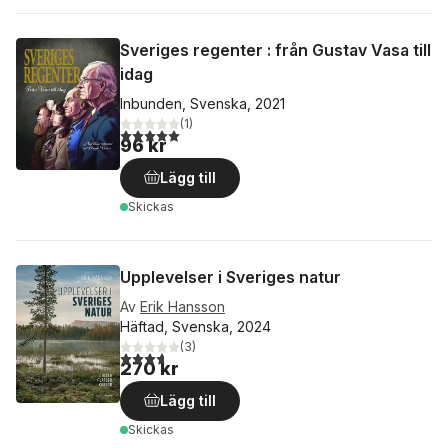
Sveriges regenter : från Gustav Vasa till
idag
Inbunden, Svenska, 2021
(
1
)
5,0
utav 5 stjärnor. Totalt antal röster:
96 kr
Lägg till
Skickas
Upplevelser i Sveriges natur
Av
Erik Hansson
Häftad, Svenska, 2024
(
3
)
3,7
utav 5 stjärnor. Totalt antal röster:
270 kr
Lägg till
Skickas