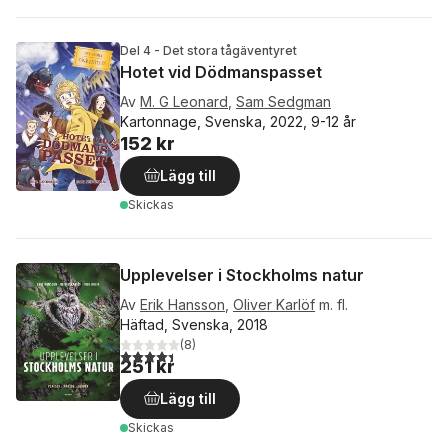
Del 4 - Det stora tågäventyret
Hotet vid Dödmanspasset
Av
M. G Leonard
,
Sam Sedgman
Kartonnage, Svenska, 2022, 9-12 år
152 kr
Lägg till
Skickas
Upplevelser i Stockholms natur
Av
Erik Hansson
,
Oliver Karlöf
m. fl.
Häftad, Svenska, 2018
(
8
)
4,4
utav 5 stjärnor. Totalt antal röster:
251 kr
Lägg till
Skickas