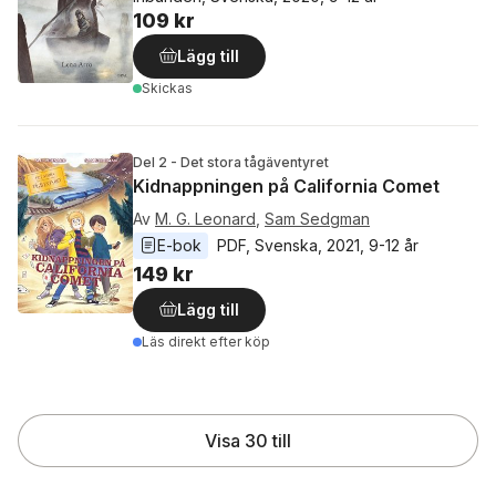
109 kr
Lägg till
Skickas
Del 2 - Det stora tågäventyret
Kidnappningen på California Comet
Av
M. G. Leonard
,
Sam Sedgman
E-bok
PDF
, 
Svenska
, 
2021
, 
9-12 år
149 kr
Lägg till
Läs direkt efter köp
Visa 30 till