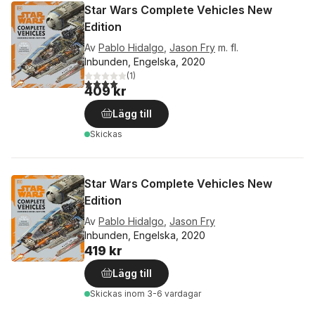
Star Wars Complete Vehicles New
Edition
Av
Pablo Hidalgo
,
Jason Fry
m. fl.
Inbunden, Engelska, 2020
(
1
)
4,0
utav 5 stjärnor. Totalt antal röster:
409 kr
Lägg till
Skickas
Star Wars Complete Vehicles New
Edition
Av
Pablo Hidalgo
,
Jason Fry
Inbunden, Engelska, 2020
419 kr
Lägg till
Skickas
inom 3-6 vardagar