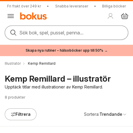
Fri frakt över 249 kr
•
Snabba leveranser
•
Billiga böcker
Sök bok, spel, pussel, penna...
Skapa nya rutiner – hälsoböcker upp till 50% →
Illustratör
Kemp Remillard
Kemp Remillard – illustratör
Upptäck titlar med illustrationer av Kemp Remillard.
8
produkter
Filtrera
Sortera:
Trendande