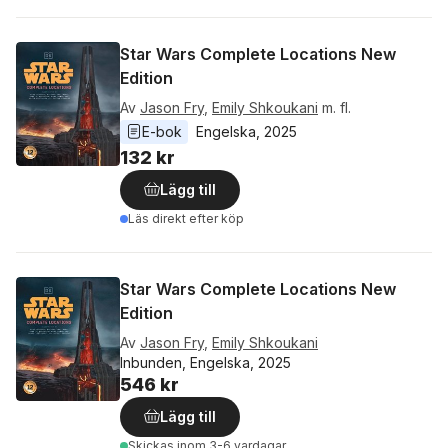
Star Wars Complete Locations New
Edition
Av
Jason Fry
,
Emily Shkoukani
m. fl.
E-bok
Engelska
, 
2025
132 kr
Lägg till
Läs direkt efter köp
Star Wars Complete Locations New
Edition
Av
Jason Fry
,
Emily Shkoukani
Inbunden, Engelska, 2025
546 kr
Lägg till
Skickas
inom 3-6 vardagar