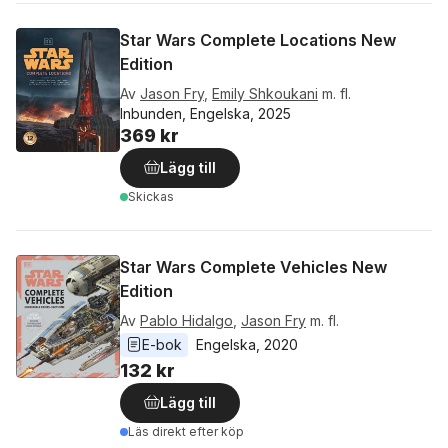
Star Wars Complete Locations New
Edition
Av
Jason Fry
,
Emily Shkoukani
m. fl.
Inbunden, Engelska, 2025
369 kr
Lägg till
Skickas
Star Wars Complete Vehicles New
Edition
Av
Pablo Hidalgo
,
Jason Fry
m. fl.
E-bok
Engelska
, 
2020
132 kr
Lägg till
Läs direkt efter köp