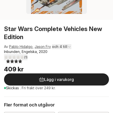
Star Wars Complete Vehicles New
Edition
Av
Pablo Hidalgo
,
Jason Fry
och 4 till
Inbunden, Engelska, 2020
(
1
)
4,0
utav 5 stjärnor. Totalt antal röster:
409 kr
Lägg i varukorg
Skickas
.
Fri frakt över 249 kr.
Fler format och utgåvor