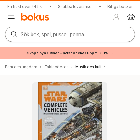
Fri frakt över 249 kr
•
Snabba leveranser
•
Billiga böcker
Sök bok, spel, pussel, penna...
Skapa nya rutiner – hälsoböcker upp till 50% →
Barn och ungdom
Faktaböcker
Musik och kultur