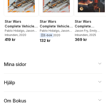
Star Wars
Star Wars
Star Wars
Complete Vehicles
Complete Vehicles
Complete
New Edition
Pablo Hidalgo
,
Jason
New Edition
Pablo Hidalgo
,
Jason
Locations New
Jason Fry
,
Emily
Fry
Inbunden
, 2020
Fry
,
Kerrie Dougherty
,
Shkoukani
Inbunden
, 2025
,
Kristin Lun
E-bok
2020
Edition
419 kr
369 kr
Curtis Saxton
,
David
Simon Beecroft
,
Kerri
132 kr
West Reynolds
,
Ryder
Dougherty
,
James
Windham
Luceno
Mina sidor
Hjälp
Om Bokus