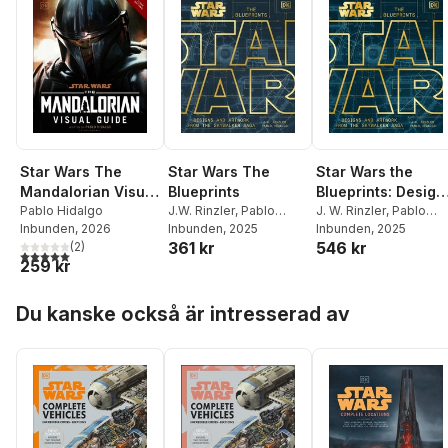
Star Wars The
Star Wars The
Star Wars the
Mandalorian Visual
Blueprints
Blueprints: Design
Guide
Pablo Hidalgo
J.W. Rinzler
,
Pablo
and Artwork from
J. W. Rinzler
,
Pablo
Inbunden
, 2026
Hidalgo
Inbunden
, 2025
Hidalgo
Inbunden
, 2025
the Skywalker
361 kr
546 kr
(
2
)
Saga
5,0
utav 5 stjärnor. Totalt antal röster:
259 kr
Hoppa över listan
Du kanske också är intresserad av