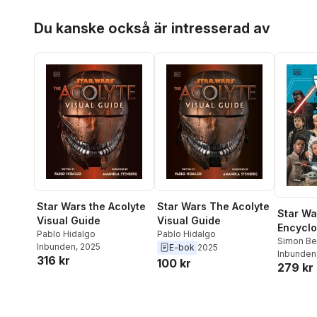
Hoppa över listan
Du kanske också är intresserad av
Star Wars the Acolyte
Star Wars The Acolyte
Star Wa
Visual Guide
Visual Guide
Encyclo
Pablo Hidalgo
Pablo Hidalgo
Update
Simon Be
Inbunden
, 2025
E-bok
2025
Hidalgo
Inbunden
Expande
316 kr
100 kr
279 kr