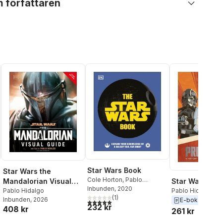
 författaren
Star Wars Book
Star Wars the
Cole Horton
,
Pablo
Mandalorian Visual
Star Wars Pr
Hidalgo
Inbunden
,
Dan Zehr
, 2020
Guide
Pablo Hidalgo
Pablo Hidalgo
(
1
)
Inbunden
, 2026
E-bok
2016
5,0
utav 5 stjärnor. Totalt antal röster:
232 kr
408 kr
261 kr