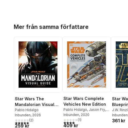
Hoppa över listan
Mer från samma författare
Star Wars Complete
Star Wars The
Star Wa
Vehicles New Edition
Mandalorian Visual
Bluepri
Pablo Hidalgo
,
Jason Fry
,
Guide
Pablo Hidalgo
J.W. Rinzl
Kerrie Dougherty
Inbunden
, 2020
,
Curtis
Inbunden
, 2026
Inbunden
361 kr
Saxton
,
David West
(
1
)
(
2
)
4,0
utav 5 stjärnor. Totalt antal röster:
5,0
utav 5 stjärnor. Totalt antal röster:
409 kr
259 kr
Reynolds
,
Ryder Windham