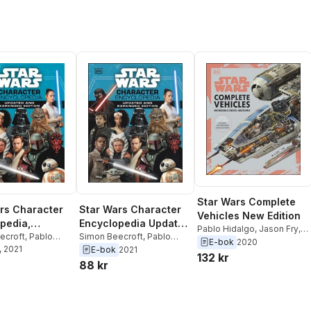
Star Wars Complete
rs Character
Star Wars Character
Vehicles New Edition
pedia,
Encyclopedia Updated
Pablo Hidalgo
,
Jason Fry
,
d and
ecroft
,
Pablo
And Expanded Edition
Simon Beecroft
,
Pablo
Kerrie Dougherty
,
Curtis
E-bok
2020
, 2021
Hidalgo
,
Elizabeth Dowsett
,
E-bok
2021
d Edition
Saxton
,
David West
132 kr
Amy Richau
,
Dan Zehr
88 kr
Reynolds
,
Ryder Windham