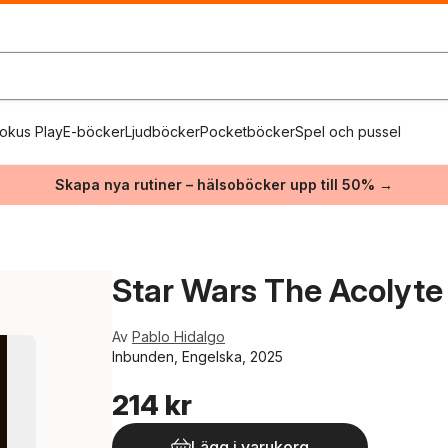
okus Play
E-böcker
Ljudböcker
Pocketböcker
Spel och pussel
Skapa nya rutiner – hälsoböcker upp till 50% →
Star Wars The Acolyte
Av
Pablo Hidalgo
Inbunden, Engelska, 2025
214 kr
Lägg i varukorg