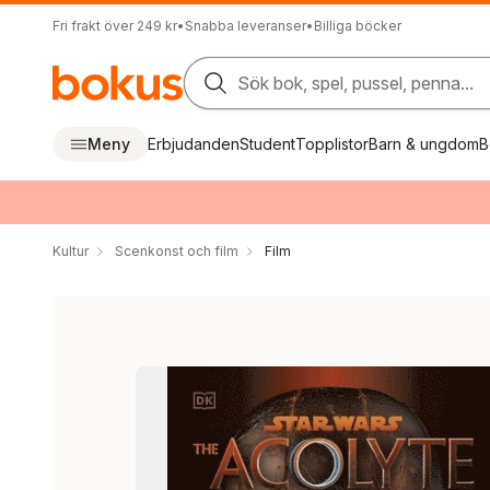
Fri frakt över 249 kr
•
Snabba leveranser
•
Billiga böcker
Sök bok, spel, pussel, penna...
Meny
Erbjudanden
Student
Topplistor
Barn & ungdom
B
Kultur
Scenkonst och film
Film