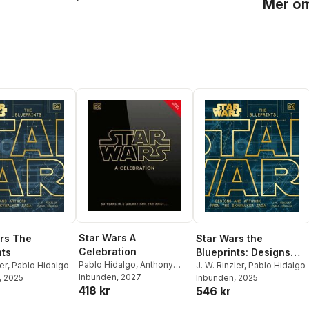
Mer om
Star Wars A
rs The
Star Wars the
Celebration
nts
Blueprints: Designs
Pablo Hidalgo
,
Anthony
er
,
Pablo Hidalgo
and Artwork from the
J. W. Rinzler
,
Pablo Hidalgo
Breznican
Inbunden
, 2027
, 2025
Inbunden
, 2025
Skywalker Saga
418 kr
546 kr