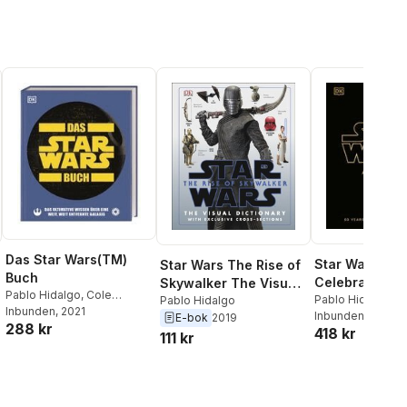
Das Star Wars(TM)
Star Wars A
Star Wars The Rise of
Buch
Celebration
Skywalker The Visual
Pablo Hidalgo
,
Cole
Pablo Hidalgo
,
A
Dictionary
Pablo Hidalgo
Horton
Inbunden
,
Dan Zehr
, 2021
Breznican
Inbunden
, 2027
E-bok
2019
288 kr
418 kr
111 kr