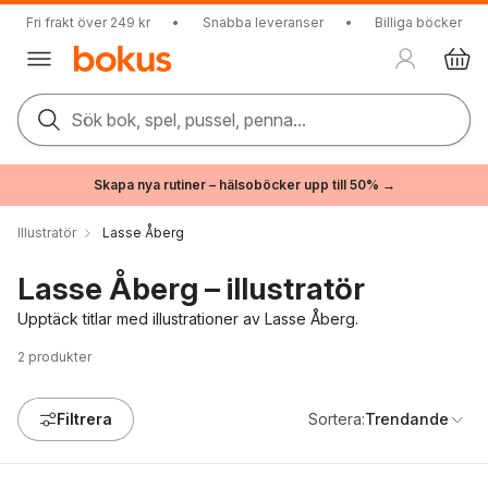
Fri frakt över 249 kr
•
Snabba leveranser
•
Billiga böcker
Sök bok, spel, pussel, penna...
Skapa nya rutiner – hälsoböcker upp till 50% →
Illustratör
Lasse Åberg
Lasse Åberg – illustratör
Upptäck titlar med illustrationer av Lasse Åberg.
2
produkter
Filtrera
Sortera:
Trendande