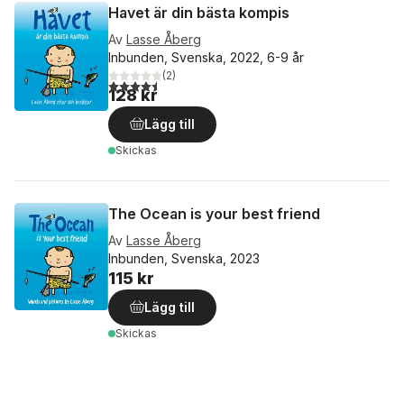
Havet är din bästa kompis
Av
Lasse Åberg
Inbunden, Svenska, 2022, 6-9 år
(
2
)
4,5
utav 5 stjärnor. Totalt antal röster:
128 kr
Lägg till
Skickas
The Ocean is your best friend
Av
Lasse Åberg
Inbunden, Svenska, 2023
115 kr
Lägg till
Skickas