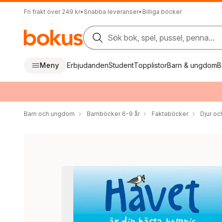
Fri frakt över 249 kr
•
Snabba leveranser
•
Billiga böcker
Sök bok, spel, pussel, penna...
Meny
Erbjudanden
Student
Topplistor
Barn & ungdom
B
Barn och ungdom
Barnböcker 6-9 år
Faktaböcker
Djur oc