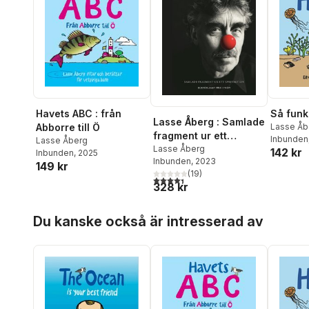
Så funk
Havets ABC : från
Lasse Åberg : Samlade
Lasse Åb
Abborre till Ö
fragment ur ett
Inbunden
Lasse Åberg
spretigt liv
Lasse Åberg
142 kr
Inbunden
, 2025
Inbunden
, 2023
149 kr
(
19
)
4,4
utav 5 stjärnor. Totalt antal röster:
328 kr
Hoppa över listan
Du kanske också är intresserad av