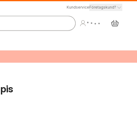
Kundservice
Företagskund?
pis