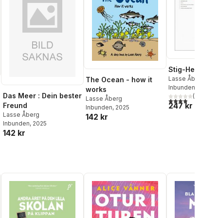
Stig-Helmer S
Lasse Åberg
The Ocean - how it
Inbunden
, 2011
works
Das Meer : Dein bester
(
11
)
Lasse Åberg
3,9
utav 5 stjärnor
247 kr
Freund
Inbunden
, 2025
Lasse Åberg
142 kr
Inbunden
, 2025
142 kr