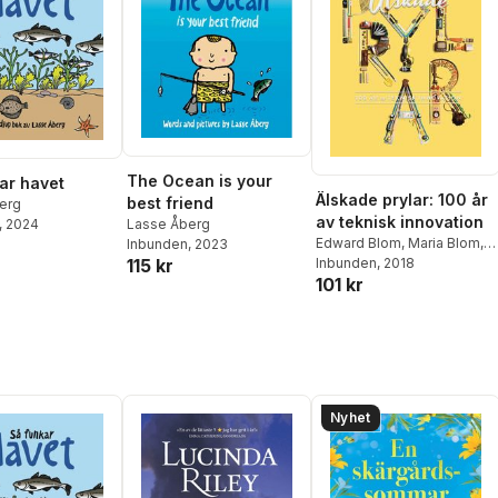
The Ocean is your
ar havet
Älskade prylar: 100 år
best friend
erg
av teknisk innovation
Lasse Åberg
, 2024
Edward Blom
,
Maria Blom
,
Inbunden
, 2023
115 kr
Marie-Louise Danielsson
Inbunden
, 2018
101 kr
Tham
,
Johanna Davidsson
,
Hans Ehrich
,
Kjell Hägglund
,
Jacqueline Joo
,
Ernst
Kirchsteiger
,
Anders
Landén
,
Isabelle Mcallister
,
Lasse Åberg
Nyhet