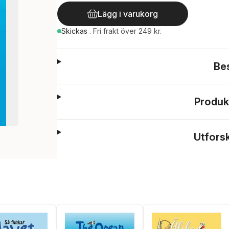
Lägg i varukorg
Skickas
.
Fri frakt över 249 kr.
Be
Produk
Utfors