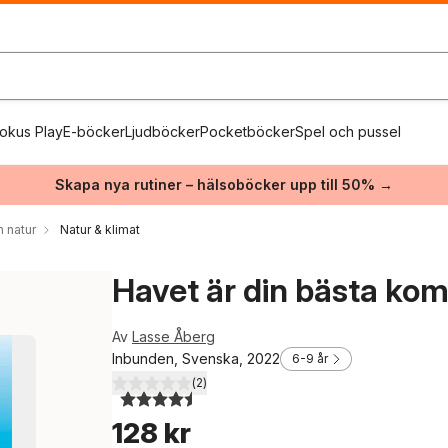
okus Play
E-böcker
Ljudböcker
Pocketböcker
Spel och pussel
Skapa nya rutiner – hälsoböcker upp till 50% →
h natur
Natur & klimat
Havet är din bästa kom
Av
Lasse Åberg
Inbunden, Svenska, 2022
6-9 år
(
2
)
4,5
utav 5 stjärnor. Totalt antal röster:
128 kr