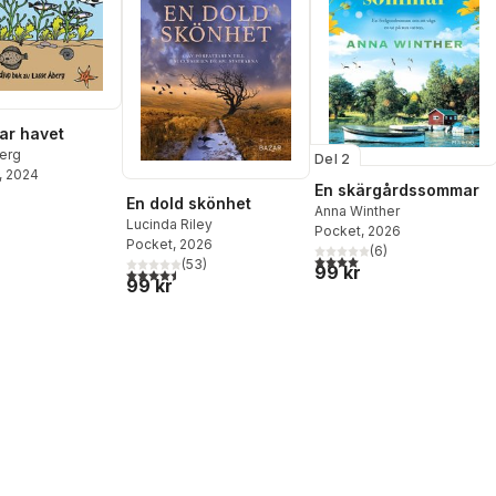
ar havet
erg
Del 2
, 2024
En skärgårdssommar
En dold skönhet
Anna Winther
Lucinda Riley
Pocket
, 2026
Pocket
, 2026
(
6
)
4,0
utav 5 stjärnor. Totalt ant
(
53
)
99 kr
4,5
utav 5 stjärnor. Totalt antal röster:
99 kr