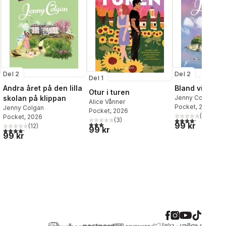
Del 2
Del 2
Del 1
Andra året på den lilla
Bland vita ull
Otur i turen
skolan på klippan
Jenny Colgan
Alice Vånner
Pocket
, 2026
Jenny Colgan
Pocket
, 2026
(
13
)
Pocket
, 2026
al röster:
4,2
utav 5 stjärnor.
(
3
)
3,0
utav 5 stjärnor. Totalt antal röster:
99 kr
(
12
)
99 kr
4,2
utav 5 stjärnor. Totalt antal röster:
99 kr