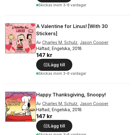
Skickas
inom 3-6 vardagar
A Valentine for Linus! [With 30
Stickers]
Av
Charles M. Schulz
,
Jason Cooper
Häftad, Engelska, 2018
147 kr
Lägg till
Skickas
inom 3-6 vardagar
Happy Thanksgiving, Snoopy!
Av
Charles M. Schulz
,
Jason Cooper
Häftad, Engelska, 2018
147 kr
Lägg till
Skickas
inom 3-6 vardagar