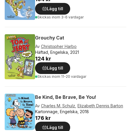
Lägg till
Skickas
inom 3-6 vardagar
Grouchy Cat
Av
Christopher Harbo
Häftad, Engelska, 2021
124 kr
Lägg till
Skickas
inom 11-20 vardagar
Be Kind, Be Brave, Be You!
Av
Charles M. Schulz
,
Elizabeth Dennis Barton
Kartonnage, Engelska, 2018
176 kr
Lägg till