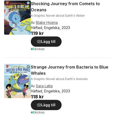
Shocking Journey from Comets to
Oceans
A Graphic Novel about Earth's Water
Av
Blake Hoena
Häftad, Engelska, 2023
119 kr
Lägg till
Skickas
Strange Journey from Bacteria to Blue
Whales
A Graphic Novel about Earth's Animals
Av
Sara Latta
Häftad, Engelska, 2023
118 kr
Lägg till
Skickas