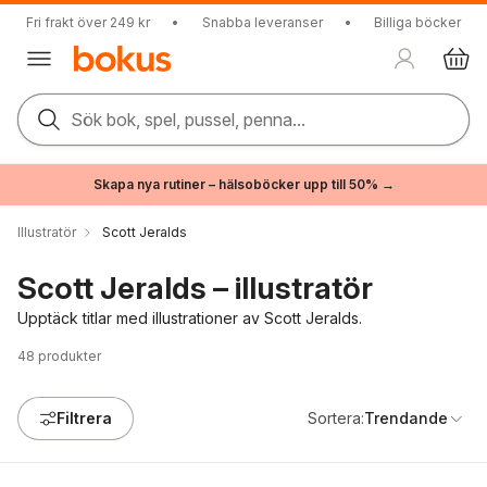
Fri frakt över 249 kr
•
Snabba leveranser
•
Billiga böcker
Sök bok, spel, pussel, penna...
Skapa nya rutiner – hälsoböcker upp till 50% →
Illustratör
Scott Jeralds
Scott Jeralds – illustratör
Upptäck titlar med illustrationer av Scott Jeralds.
48
produkter
Filtrera
Sortera:
Trendande