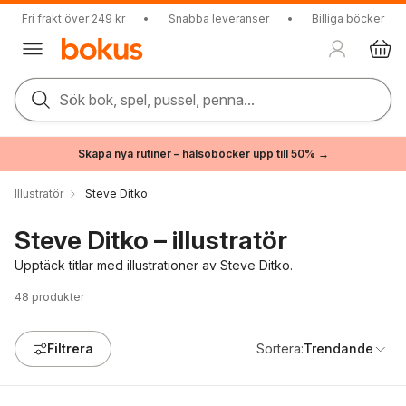
Fri frakt över 249 kr
•
Snabba leveranser
•
Billiga böcker
Sök bok, spel, pussel, penna...
Skapa nya rutiner – hälsoböcker upp till 50% →
Illustratör
Steve Ditko
Steve Ditko – illustratör
Upptäck titlar med illustrationer av Steve Ditko.
48
produkter
Filtrera
Sortera:
Trendande