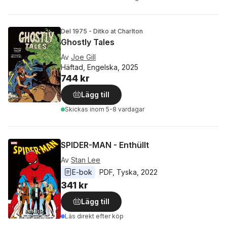
Del 1975 - Ditko at Charlton
Ghostly Tales
Av
Joe Gill
Häftad, Engelska, 2025
744 kr
Lägg till
Skickas
inom 5-8 vardagar
SPIDER-MAN - Enthüllt
Av
Stan Lee
E-bok
PDF
, 
Tyska
, 
2022
341 kr
Lägg till
Läs direkt efter köp