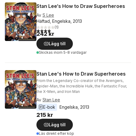
Stan Lee′s How to Draw Superheroes
Av
S Lee
Häftad, Engelska, 2013
(
1
)
4,0
utav 5 stjärnor. Totalt antal röster:
242 kr
Lägg till
Skickas
inom 5-8 vardagar
Stan Lee's How to Draw Superheroes
From the Legendary Co-creator of the Avengers,
Spider-Man, the Incredible Hulk, the Fantastic Four,
the X-Men, and Iron Man
Av
Stan Lee
E-bok
Engelska
, 
2013
215 kr
Lägg till
Läs direkt efter köp