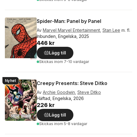
Spider-Man: Panel by Panel
Av
Marvel Marvel Entertainment
,
Stan Lee
m. fl.
Inbunden, Engelska, 2025
446 kr
Lägg till
Skickas
inom 7-10 vardagar
Nyhet
Creepy Presents: Steve Ditko
Av
Archie Goodwin
,
Steve Ditko
Häftad, Engelska, 2026
226 kr
Lägg till
Skickas
inom 5-8 vardagar