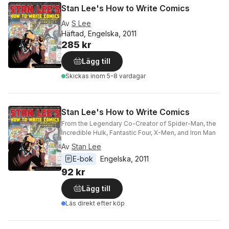
Stan Lee's How to Write Comics
Av
S Lee
Häftad, Engelska, 2011
285 kr
Lägg till
Skickas
inom 5-8 vardagar
Stan Lee's How to Write Comics
From the Legendary Co-Creator of Spider-Man, the
Incredible Hulk, Fantastic Four, X-Men, and Iron Man
Av
Stan Lee
E-bok
Engelska
, 
2011
92 kr
Lägg till
Läs direkt efter köp