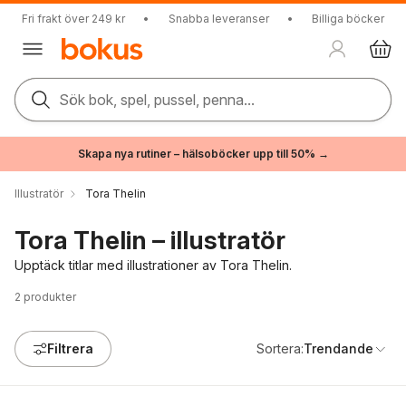
Fri frakt över 249 kr
•
Snabba leveranser
•
Billiga böcker
Sök bok, spel, pussel, penna...
Skapa nya rutiner – hälsoböcker upp till 50% →
Illustratör
Tora Thelin
Tora Thelin – illustratör
Upptäck titlar med illustrationer av Tora Thelin.
2
produkter
Filtrera
Sortera:
Trendande