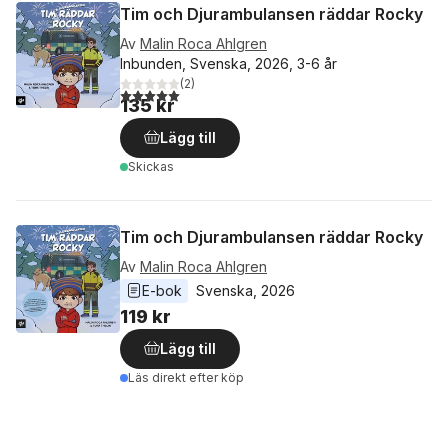
Tim och Djurambulansen räddar Rocky
Av
Malin Roca Ahlgren
Inbunden, Svenska, 2026, 3-6 år
(
2
)
5,0
utav 5 stjärnor. Totalt antal röster:
135 kr
Lägg till
Skickas
Tim och Djurambulansen räddar Rocky
Av
Malin Roca Ahlgren
E-bok
Svenska
, 
2026
119 kr
Lägg till
Läs direkt efter köp