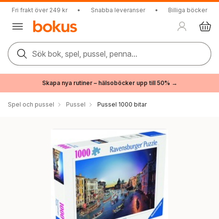
Fri frakt över 249 kr
•
Snabba leveranser
•
Billiga böcker
Sök bok, spel, pussel, penna...
Skapa nya rutiner – hälsoböcker upp till 50% →
Spel och pussel
Pussel
Pussel 1000 bitar