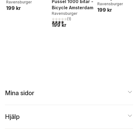
Pussel 1000 bitar -
Ravensburger
Florian Monastery
Ravensburger
199 kr
Bicycle Amsterdam
199 kr
Ravensburger
(
1
)
4,0
utav 5 stjärnor. Totalt antal röster:
199 kr
Mina sidor
Hjälp