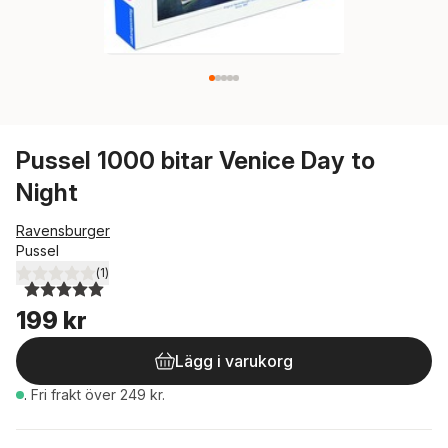
Pussel 1000 bitar Venice Day to
Night
Ravensburger
Pussel
(
1
)
5,0
utav 5 stjärnor. Totalt antal röster:
199 kr
Lägg i varukorg
.
Fri frakt över 249 kr.